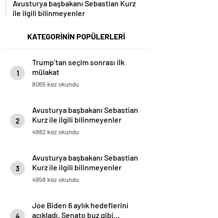
Avusturya başbakanı Sebastian Kurz
ile ilgili bilinmeyenler
KATEGORİNİN POPÜLERLERİ
Trump’tan seçim sonrası ilk
mülakat
1
8065 kez okundu
Avusturya başbakanı Sebastian
Kurz ile ilgili bilinmeyenler
2
4982 kez okundu
Avusturya başbakanı Sebastian
Kurz ile ilgili bilinmeyenler
3
4958 kez okundu
Joe Biden 6 aylık hedeflerini
açıkladı. Senato buz gibi…
4