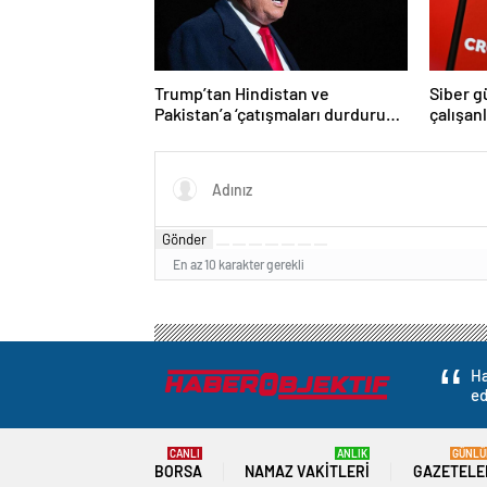
Trump’tan Hindistan ve
Siber g
Pakistan’a ‘çatışmaları durdurun’
çalışan
çağrısı
Yüzlerce
Gönder
En az 10 karakter gerekli
Ha
ed
CANLI
ANLIK
GÜNLÜ
BORSA
NAMAZ VAKITLERI
GAZETELE