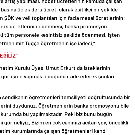
re artış yapılması, nöbet ücretlerinin kamuda çalışan
şına üç ek ders ücreti olarak eşitlikçi bir şekilde
 ŞÖK ve veli toplantıları için fazla mesai ücretlerinin;
ek ders ücretlerinin ödenmesi, banka promosyon
i tüm personele kesintisiz şekilde ödenmesi, işten
ğretmenimiz Tuğçe öğretmenin işe iadesi.”
EĞİLİZ”
netim Kurulu Üyesi Umut Erkurt da isteklerinin
bir görüşme yapmak olduğunu ifade ederek şunları
a sendikanın öğretmenleri temsiliyeti doğrultusunda bir
erini duydunuz. Öğretmenlerin banka promosyonu bile
k kurumda bu yapılmaktadır. Peki biz bunu bugün
 görmeliyiz. Bizim en çok canımızı acıtan şey, öncelikli
öğretim kurumlarında çalışan öğretmenleri kendi