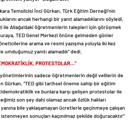
ara Temsilcisi İnci Gürkan, Türk Eğitim Derneği’nin
klarını ancak herhangi bir yanıt alamadıklarını söyledi.
 ile Aliağa’daki öğretmenlerin talepleri için görüşmek
n buraya, TED Genel Merkezi önüne gelmeden günler
neticilerine arama ve resmi yazışma yoluyla iki kez
 de umduğumuz yanıtı alamadık” dedi.
DEMOKRATİKLİK, PROTESTOLAR…”
 yönetimlerinin sadece öğretmenlerin değil velilerin de
n Gürkan, “TED gibi tarihsel öneme sahip bir eğitim
idemokratiklik ve bunlara karşı gelişen protestolar ile
ğimiz son şey dahi olamaz ancak özlük hakları
 yanına bile yaklaşamayan ücretlerle geçinmeye çalışan
 istenmeyen sonuçları kaçınılmaz şekilde doğuracaktır”