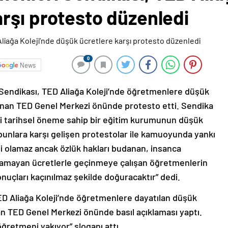
rşı protesto düzenledi
0
News
Sendikası, TED Aliağa Koleji’nde öğretmenlere düşük
unan TED Genel Merkezi önünde protesto etti. Sendika
bi tarihsel öneme sahip bir eğitim kurumunun düşük
e bunlara karşı gelişen protestolar ile kamuoyunda yankı
i olamaz ancak özlük hakları budanan, insanca
aşamayan ücretlerle geçinmeye çalışan öğretmenlerin
uçları kaçınılmaz şekilde doğuracaktır” dedi.
ED Aliağa Koleji’nde öğretmenlere dayatılan düşük
n TED Genel Merkezi önünde basıl açıklaması yaptı.
öğretmeni yakıyor” sloganı attı.