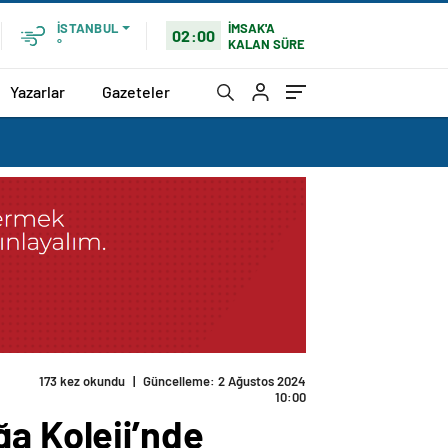
İMSAK'A
İSTANBUL
02:00
KALAN SÜRE
°
Yazarlar
Gazeteler
173 kez okundu
|
Güncelleme: 2 Ağustos 2024
10:00
ğa Koleji’nde