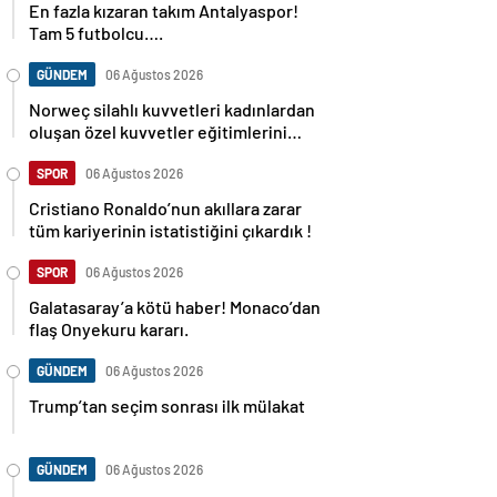
En fazla kızaran takım Antalyaspor!
Tam 5 futbolcu….
GÜNDEM
06 Ağustos 2026
Norweç silahlı kuvvetleri kadınlardan
oluşan özel kuvvetler eğitimlerini
başlattı.
SPOR
06 Ağustos 2026
Cristiano Ronaldo’nun akıllara zarar
tüm kariyerinin istatistiğini çıkardık !
SPOR
06 Ağustos 2026
Galatasaray’a kötü haber! Monaco’dan
flaş Onyekuru kararı.
GÜNDEM
06 Ağustos 2026
Trump’tan seçim sonrası ilk mülakat
GÜNDEM
06 Ağustos 2026