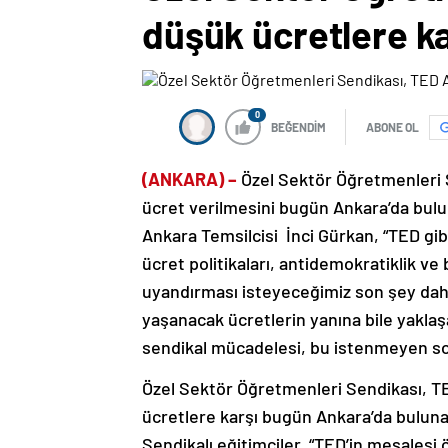
düşük ücretlere ka
0
BEĞENDİM
ABONE OL
(ANKARA) –
Özel Sektör Öğretmenleri 
ücret verilmesini bugün Ankara’da bul
Ankara Temsilcisi İnci Gürkan, “TED gi
ücret politikaları, antidemokratiklik v
uyandırması isteyeceğimiz son şey dah
yaşanacak ücretlerin yanına bile yakl
sendikal mücadelesi, bu istenmeyen son
Özel Sektör Öğretmenleri Sendikası, T
ücretlere karşı bugün Ankara’da buluna
Sendikalı eğitimciler, “TED’in meşalesi 