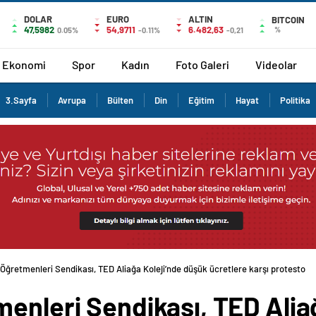
DOLAR
EURO
ALTIN
BITCOIN
47,5982
54,9711
6.482,63
%
0.05%
-0.11%
-0,21
Ekonomi
Spor
Kadın
Foto Galeri
Videolar
3.Sayfa
Avrupa
Bülten
Din
Eğitim
Hayat
Politika
Öğretmenleri Sendikası, TED Aliağa Koleji’nde düşük ücretlere karşı protesto
enleri Sendikası, TED Alia