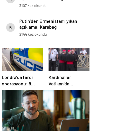
3107 kez okundu
Putin’den Ermenistan’ı yıkan
açıklama: Karabağ
5
Azerbaycan’ın ayrılmaz bir
2144 kez okundu
parçasıdır!
Londra’da terör
Kardinaller
operasyonu: 8
Vatikan’da
gözaltı
toplanmaya başladı