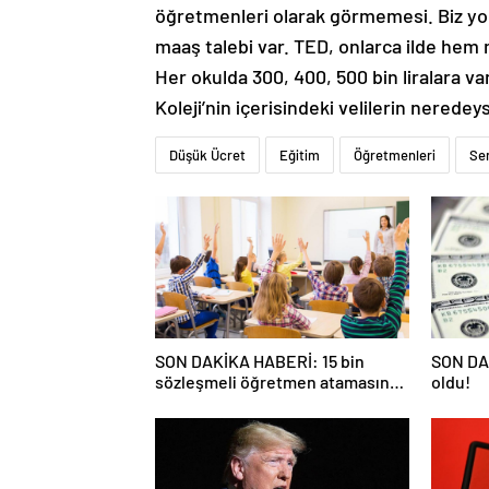
öğretmenleri olarak görmemesi. Biz yok
maaş talebi var. TED, onlarca ilde hem
Her okulda 300, 400, 500 bin liralara v
Koleji’nin içerisindeki velilerin nered
Düşük Ücret
Eğitim
Öğretmenleri
Se
SON DAKİKA HABERİ: 15 bin
SON DAK
sözleşmeli öğretmen atamasında
oldu!
sözlü sınava hak kazanan adaylar
açıklandı