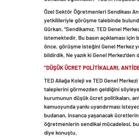
Özel Sektör Öğretmenleri Sendikası Ank
yetkilileriyle görüşme talebinde bulundu
Gürkan, “Sendikamız, TED Genel Merkezi
istemektedir. Bu basın açıklaması içi
önce, görüşme isteğini Genel Merkez yö
bildirdik. Ne yazık ki Genel Merkez’den
“DÜŞÜK ÜCRET POLİTİKALARI, ANTİ
TED Aliağa Koleji ve TED Genel Merkezi
taleplerini görmezden geldiğini söyleye
kurumunun düşük ücret politikaları, ant
kamuoyunda yankı uyandırması isteyece
budanan, insanca yaşanacak ücretlerin
öğretmenlerin sendikal mücadelesi, bu
diye konuştu.