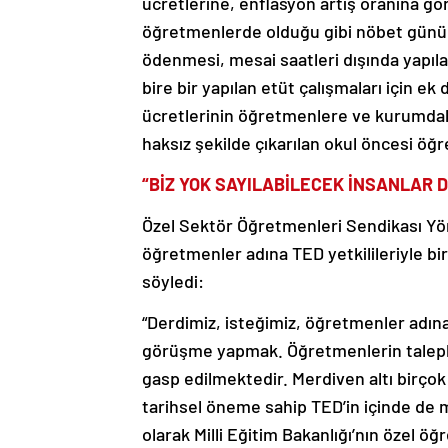
ücretlerine, enflasyon artış oranına gö
öğretmenlerde olduğu gibi nöbet günü ba
ödenmesi, mesai saatleri dışında yapılan
bire bir yapılan etüt çalışmaları için 
ücretlerinin öğretmenlere ve kurumdak
haksız şekilde çıkarılan okul öncesi ö
“BİZ YOK SAYILABİLECEK İNSANLAR D
Özel Sektör Öğretmenleri Sendikası Yö
öğretmenler adına TED yetkilileriyle 
söyledi:
“Derdimiz, isteğimiz, öğretmenler adın
görüşme yapmak. Öğretmenlerin talepl
gasp edilmektedir. Merdiven altı birço
tarihsel öneme sahip TED’in içinde de mi
olarak Milli Eğitim Bakanlığı’nın özel 