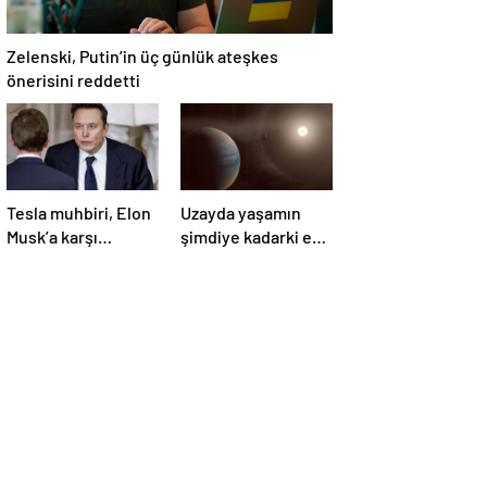
Zelenski, Putin’in üç günlük ateşkes
önerisini reddetti
Tesla muhbiri, Elon
Uzayda yaşamın
Musk’a karşı
şimdiye kadarki en
yürüttüğü davada
güçlü kanıtı
zafer kazandı
bulundu