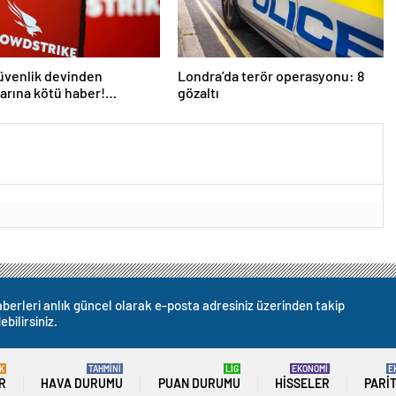
üvenlik devinden
Londra’da terör operasyonu: 8
larına kötü haber!
gözaltı
 kişi işten çıkarılacak
berleri anlık güncel olarak e-posta adresiniz üzerinden takip
ebilirsiniz.
K
TAHMİNİ
LİG
EKONOMİ
E
R
HAVA DURUMU
PUAN DURUMU
HISSELER
PARI