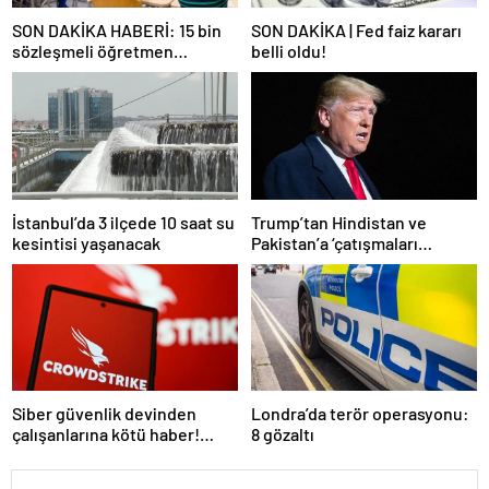
SON DAKİKA HABERİ: 15 bin
SON DAKİKA | Fed faiz kararı
sözleşmeli öğretmen
belli oldu!
atamasında sözlü sınava hak
kazanan adaylar açıklandı
İstanbul’da 3 ilçede 10 saat su
Trump’tan Hindistan ve
kesintisi yaşanacak
Pakistan’a ‘çatışmaları
durdurun’ çağrısı
Siber güvenlik devinden
Londra’da terör operasyonu:
çalışanlarına kötü haber!
8 gözaltı
Yüzlerce kişi işten çıkarılacak