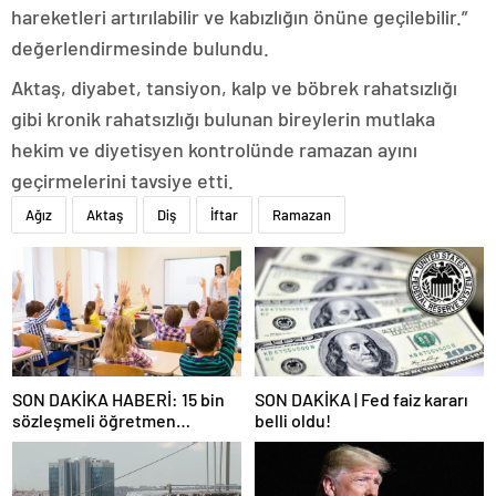
hareketleri artırılabilir ve kabızlığın önüne geçilebilir.”
değerlendirmesinde bulundu.
Aktaş, diyabet, tansiyon, kalp ve böbrek rahatsızlığı
gibi kronik rahatsızlığı bulunan bireylerin mutlaka
hekim ve diyetisyen kontrolünde ramazan ayını
geçirmelerini tavsiye etti.
Ağız
Aktaş
Diş
İftar
Ramazan
SON DAKİKA HABERİ: 15 bin
SON DAKİKA | Fed faiz kararı
sözleşmeli öğretmen
belli oldu!
atamasında sözlü sınava hak
kazanan adaylar açıklandı