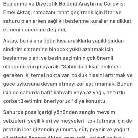
Beslenme ve Diyetetik Bölümü Araştırma Görevlisi
Emel Aktaş, ramazanı rahat geçirmek için iftar ve
sahuru planlarken sağlıklı beslenme kurallarına dikkat
etmenin önemine değindi.
Aktaş, bu iki ana öğün kısa aralıklarla yapıldığından
sindirim sistemine binecek yükü azaltmak için
beslenme planı ve besin seçiminin çok önemli
olduğunu vurgulayarak, “Sahurda dikkat edilmesi
gereken iki temel nokta var; tokluk hissini artırmak ve
gece uykusuna devam etmeyi zorlaştırmamak. Bunun
için de sahurda hafif kahvaltı veya az yağlı, az tuzlu
çorba tüketimini öneriyoruz.” diye konuştu.
Sahurda posa içeriği yönünden zengin mevsim
sebzeleri, yeşillikleri ve meyveleri, tok tutması için de
protein içeriği zengin yumurta, süt, peynir ve yoğurt
tüketimini öneren Aktaş, aşırı yağlı, şekerli ve tuzlu