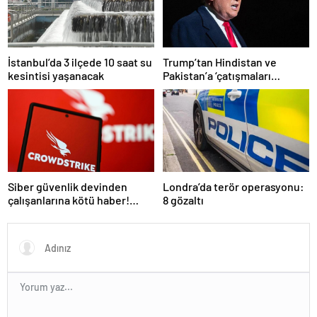
İstanbul’da 3 ilçede 10 saat su
Trump’tan Hindistan ve
kesintisi yaşanacak
Pakistan’a ‘çatışmaları
durdurun’ çağrısı
Siber güvenlik devinden
Londra’da terör operasyonu:
çalışanlarına kötü haber!
8 gözaltı
Yüzlerce kişi işten çıkarılacak