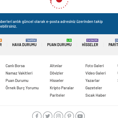
berleri anlık güncel olarak e-posta adresiniz üzerinden takip
ebilirsiniz.
K
TAHMİNİ
LİG
EKONOMİ
E
R
HAVA DURUMU
PUAN DURUMU
HISSELER
PARI
Canlı Borsa
Altınlar
Foto Galeri
Namaz Vakitleri
Dövizler
Video Galeri
Puan Durumu
Hisseler
Yazarlar
Örnek Burç Yorumu
Kripto Paralar
Gazeteler
Pariteler
Sıcak Haber