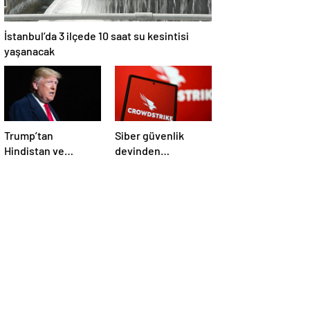
İstanbul’da 3 ilçede 10 saat su kesintisi
yaşanacak
Trump’tan
Siber güvenlik
Hindistan ve
devinden
Pakistan’a
çalışanlarına kötü
‘çatışmaları
haber! Yüzlerce kişi
durdurun’ çağrısı
işten çıkarılacak