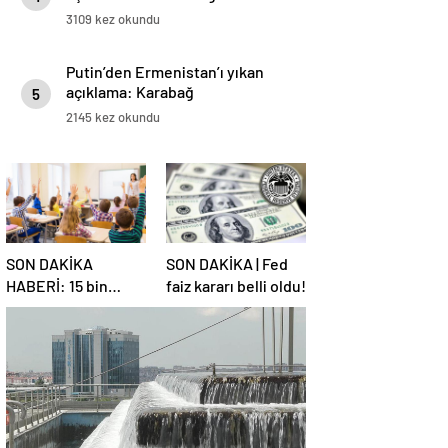
3109 kez okundu
Putin’den Ermenistan’ı yıkan
açıklama: Karabağ
5
Azerbaycan’ın ayrılmaz bir
2145 kez okundu
parçasıdır!
SON DAKİKA
SON DAKİKA | Fed
HABERİ: 15 bin
faiz kararı belli oldu!
sözleşmeli
öğretmen
atamasında sözlü
sınava hak kazanan
adaylar açıklandı