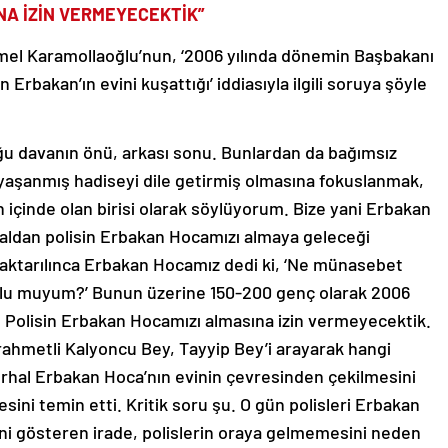
NA İZİN VERMEYECEKTİK”
mel Karamollaoğlu’nun, ‘2006 yılında dönemin Başbakanı
Erbakan’ın evini kuşattığı’ iddiasıyla ilgili soruya şöyle
u davanın önü, arkası sonu. Bunlardan da bağımsız
 yaşanmış hadiseyi dile getirmiş olmasına fokuslanmak,
çinde olan birisi olarak söylüyorum. Bize yani Erbakan
analdan polisin Erbakan Hocamızı almaya geleceği
ktarılınca Erbakan Hocamız dedi ki, ‘Ne münasebet
çlu muyum?’ Bunun üzerine 150-200 genç olarak 2006
ik. Polisin Erbakan Hocamızı almasına izin vermeyecektik.
an rahmetli Kalyoncu Bey, Tayyip Bey’i arayarak hangi
derhal Erbakan Hoca’nın evinin çevresinden çekilmesini
esini temin etti. Kritik soru şu. O gün polisleri Erbakan
i gösteren irade, polislerin oraya gelmemesini neden