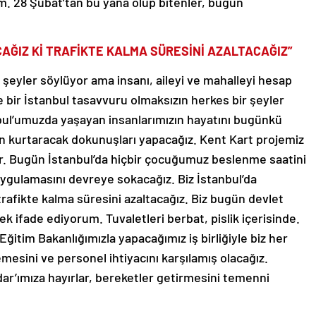
um. 28 Şubat’tan bu yana olup bitenler, bugün
ĞIZ Kİ TRAFİKTE KALMA SÜRESİNİ AZALTACAĞIZ”
ir şeyler söylüyor ama insanı, aileyi ve mahalleyi hesap
bir İstanbul tasavvuru olmaksızın herkes bir şeyler
bul’umuzda yaşayan insanlarımızın hayatını bugünkü
n kurtaracak dokunuşları yapacağız. Kent Kart projemiz
dir. Bugün İstanbul’da hiçbir çocuğumuz beslenme saatini
ygulamasını devreye sokacağız. Biz İstanbul’da
rafikte kalma süresini azaltacağız. Biz bugün devlet
k ifade ediyorum. Tuvaletleri berbat, pislik içerisinde.
Eğitim Bakanlığımızla yapacağımız iş birliğiyle biz her
mesini ve personel ihtiyacını karşılamış olacağız.
ar’ımıza hayırlar, bereketler getirmesini temenni