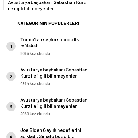
Avusturya başbakanı Sebastian Kurz
ile ilgili bilinmeyenler
KATEGORİNİN POPÜLERLERİ
Trump’tan seçim sonrası ilk
mülakat
1
8065 kez okundu
Avusturya başbakanı Sebastian
Kurz ile ilgili bilinmeyenler
2
4984 kez okundu
Avusturya başbakanı Sebastian
Kurz ile ilgili bilinmeyenler
3
4960 kez okundu
Joe Biden 6 aylık hedeflerini
açıkladı. Senato buz gibi…
4