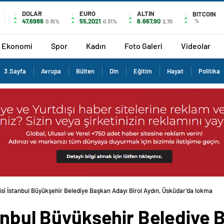
DOLAR
EURO
ALTIN
BITCOIN
47,6986
55,2021
6.667,90
%
0.15%
0.31%
2,70
Ekonomi
Spor
Kadın
Foto Galeri
Videolar
3.Sayfa
Avrupa
Bülten
Din
Eğitim
Hayat
Politika
si İstanbul Büyükşehir Belediye Başkan Adayı Birol Aydın, Üsküdar’da lokma
anbul Büyükşehir Belediye 