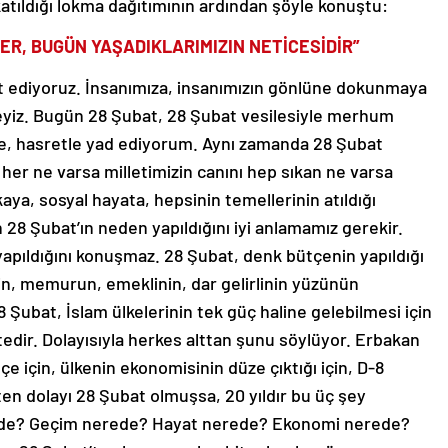
katıldığı lokma dağıtımının ardından şöyle konuştu:
ER, BUGÜN YAŞADIKLARIMIZIN NETİCESİDİR”
et ediyoruz. İnsanımıza, insanımızın gönlüne dokunmaya
ndeyiz. Bugün 28 Şubat, 28 Şubat vesilesiyle merhum
e, hasretle yad ediyorum. Aynı zamanda 28 Şubat
her ne varsa milletimizin canını hep sıkan ne varsa
aya, sosyal hayata, hepsinin temellerinin atıldığı
 28 Şubat’ın neden yapıldığını iyi anlamamız gerekir.
pıldığını konuşmaz. 28 Şubat, denk bütçenin yapıldığı
in, memurun, emeklinin, dar gelirlinin yüzünün
Şubat, İslam ülkelerinin tek güç haline gelebilmesi için
dir. Dolayısıyla herkes alttan şunu söylüyor. Erbakan
e için, ülkenin ekonomisinin düze çıktığı için, D-8
en dolayı 28 Şubat olmuşsa, 20 yıldır bu üç şey
de? Geçim nerede? Hayat nerede? Ekonomi nerede?