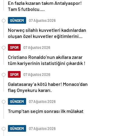
En fazla kızaran takım Antalyaspor!
Tam 5 futbolcu….
GÜNDEM
07 Ağustos 2026
Norweç silahlı kuvvetleri kadınlardan
oluşan özel kuvvetler eğitimlerini
başlattı.
SPOR
07 Ağustos 2026
Cristiano Ronaldo’nun akıllara zarar
tüm kariyerinin istatistiğini çıkardık !
SPOR
07 Ağustos 2026
Galatasaray’a kötü haber! Monaco’dan
flaş Onyekuru kararı.
GÜNDEM
07 Ağustos 2026
Trump’tan seçim sonrası ilk mülakat
GÜNDEM
07 Ağustos 2026