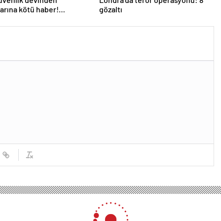
larına kötü haber!
gözaltı
 kişi işten çıkarılacak