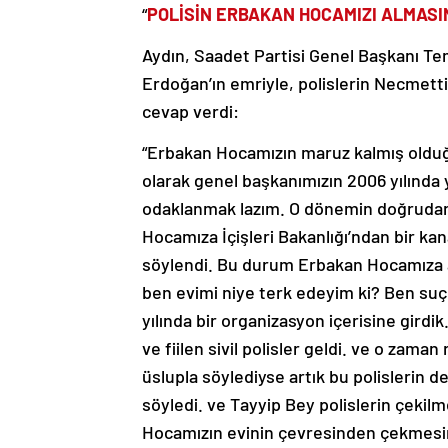
“
POLİSİN ERBAKAN HOCAMIZI ALMASI
Aydın, Saadet Partisi Genel Başkanı Te
Erdoğan’ın emriyle, polislerin Necmettin 
cevap verdi:
“Erbakan Hocamızın maruz kalmış olduğ
olarak genel başkanımızın 2006 yılında
odaklanmak lazım. O dönemin doğrudan i
Hocamıza İçişleri Bakanlığı’ndan bir k
söylendi. Bu durum Erbakan Hocamıza a
ben evimi niye terk edeyim ki? Ben su
yılında bir organizasyon içerisine gird
ve fiilen sivil polisler geldi. ve o zam
üslupla söylediyse artık bu polislerin 
söyledi. ve Tayyip Bey polislerin çekilm
Hocamızın evinin çevresinden çekmesin