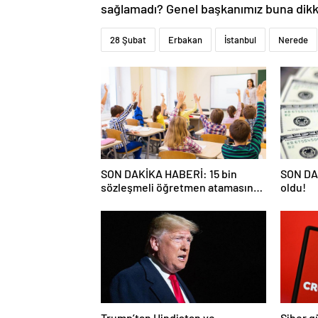
sağlamadı? Genel başkanımız buna dikka
28 Şubat
Erbakan
İstanbul
Nerede
SON DAKİKA HABERİ: 15 bin
SON DAK
sözleşmeli öğretmen atamasında
oldu!
sözlü sınava hak kazanan adaylar
açıklandı
Trump’tan Hindistan ve
Siber g