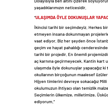
Dolayısıyla ben altını çizerek söylüyor
yaşadıklarımızın neticesidir.
“
ULAŞIMDA ÖYLE DOKUNUŞLAR YAPACA
İkincisi tarihi bir seçimdeyiz. Herkes b
etmeyen insana dokunmayan projelerle 
vaat ediyor. Biz her şeyden önce İstan
geçim ve hayat pahalılığı cenderesinde
tarihi bir projedir. En önemli projemiz
aç karnına geçirmeyecek. Kantin kart u
ulaşımda öyle dokunuşlar yapacağız ki t
okullarının birçoğunun maalesef üzülere
Hijyen timlerini devreye sokacağız Milli 
okulumuzun ihtiyacı olan temizlik malze
Seçimlerin ülkemize, milletimize, Üsküd
ediyorum.”