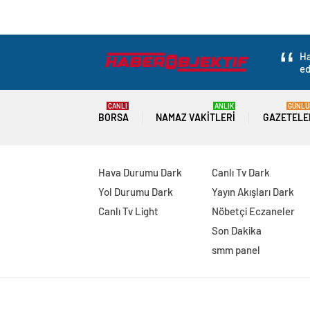
Ha
ed
CANLI
ANLIK
GÜNLÜ
BORSA
NAMAZ VAKITLERI
GAZETELE
Hava Durumu Dark
Canlı Tv Dark
Yol Durumu Dark
Yayın Akışları Dark
Canlı Tv Light
Nöbetçi Eczaneler
Son Dakika
smm panel