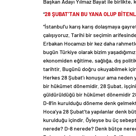
Başkan Adayı Yılmaz Bayat ile birlikte, 
“
28 ŞUBAT’TAN BU YANA OLUP BİTENL
“İstanbul’u karış karış dolaşmaya gayr
çalışıyoruz. Tarihi bir seçimin arifesi
Erbakan Hocamızı bir kez daha rahmetl
bugün Türkiye olarak bizim yaşadığımız 
ekonomiden eğitime, sağlığa, dış politik
tarihtir. Bugünü doğru okuyabilmek için
Herkes 28 Şubat’ı konuşur ama neden ya
bir hükümet dönemidir. 28 Şubat, işçin
güldürüldüğü bir hükümet dönemidir 28 
D-8’in kurulduğu döneme denk gelmekte
Hoca’ya 28 Şubat’ta yapılanlar denk bütç
kurulduğu içindir. Öyleyse bu üç sebept
nerede? D-8 nerede? Denk bütçe nere