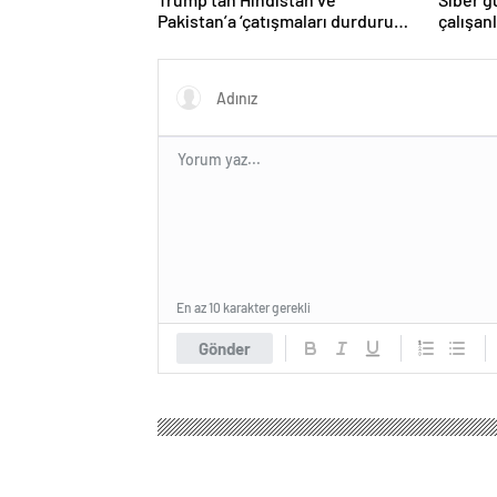
Pakistan’a ‘çatışmaları durdurun’
çalışan
çağrısı
Yüzlerce
En az 10 karakter gerekli
Gönder