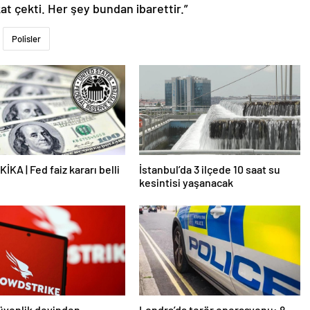
t çekti. Her şey bundan ibarettir.”
Polisler
İKA | Fed faiz kararı belli
İstanbul’da 3 ilçede 10 saat su
kesintisi yaşanacak
üvenlik devinden
Londra’da terör operasyonu: 8