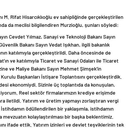
M. Rifat Hisarcıklıoğlu ev sahipliğinde gerçekleştirilen
a da meclisi bilgilendiren Murzioğlu, şunları söyledi:
yın Cevdet Yılmaz, Sanayi ve Teknoloji Bakanı Sayın
üvenlik Bakanı Sayın Vedat Işıkhan, ilgili bakanlık
ının katılımıyla gerçekleştirildi. Daha öncesinde de
’ın ve katılımıyla Ticaret ve Sanayi Odaları ile Ticaret
azine ve Maliye Bakanı Sayın Mehmet Şimşek’in
urulu Başkanları İstişare Toplantısını gerçekleştirdik.
esi ekonomiydi. Sizinle üç toplantıda da konuşulan,
stiyorum. Reel sektör firmalarımızın krediye erişimde
ra iletildi. Yatırım ve üretim yapmayı zorlaştıran vergi
 İstihdamın ödüllendirilen bir yaklaşımla, istihdamın
a mevzuatın kolaylaştırılması bir başka beklentimiz.
ını ifade ettik. Yatırım izinleri ve devlet teşviklerinin tek