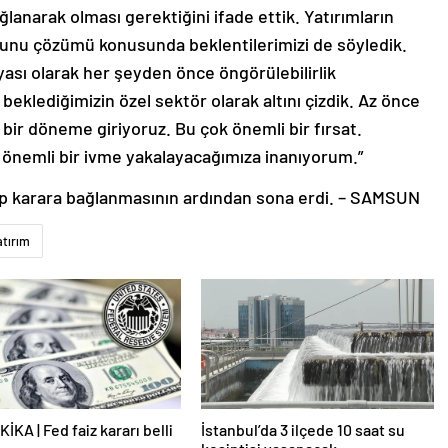
anarak olması gerektiğini ifade ettik. Yatırımların
runu çözümü konusunda beklentilerimizi de söyledik.
ası olarak her şeyden önce öngörülebilirlik
 beklediğimizin özel sektör olarak altını çizdik. Az önce
z bir döneme giriyoruz. Bu çok önemli bir fırsat.
a önemli bir ivme yakalayacağımıza inanıyorum.”
p karara bağlanmasının ardından sona erdi. – SAMSUN
atırım
İKA | Fed faiz kararı belli
İstanbul’da 3 ilçede 10 saat su