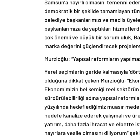
Samsun’a hayırlı olmasını temenni eden
demokratik bir şekilde tamamlayan tüm
belediye başkanlarımızı ve meclis üyel
başkanlarımıza da yaptıkları hizmetler
çok önemli ve büyük bir sorumluluk. Ba
marka değerini güçlendirecek projelere
Murzioğlu: “Yapısal reformların yapılması
Yerel seçimlerin geride kalmasıyla ‘dört 
olduğuna dikkat çeken Murzioğlu, “Ekon
Ekonomimizin bel kemiği reel sektörün p
sürdürülebilirliği adına yapısal reformla
yüzyılında hedeflediğimiz muasır med
hedefe kanalize ederek çalışmalı ve üre
yatırım, daha fazla ihracat ve elbette 
hayırlara vesile olmasını diliyorum” şek