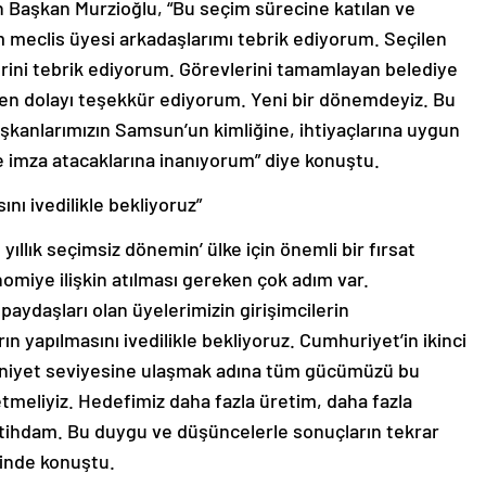
 Başkan Murzioğlu, “Bu seçim sürecine katılan ve
 meclis üyesi arkadaşlarımı tebrik ediyorum. Seçilen
erini tebrik ediyorum. Görevlerini tamamlayan belediye
den dolayı teşekkür ediyorum. Yeni bir dönemdeyiz. Bu
şkanlarımızın Samsun’un kimliğine, ihtiyaçlarına uygun
 imza atacaklarına inanıyorum” diye konuştu.
nı ivedilikle bekliyoruz”
yıllık seçimsiz dönemin’ ülke için önemli bir fırsat
omiye ilişkin atılması gereken çok adım var.
aydaşları olan üyelerimizin girişimcilerin
rın yapılmasını ivedilikle bekliyoruz. Cumhuriyet’in ikinci
eniyet seviyesine ulaşmak adına tüm gücümüzü bu
tmeliyiz. Hedefimiz daha fazla üretim, daha fazla
istihdam. Bu duygu ve düşüncelerle sonuçların tekrar
linde konuştu.