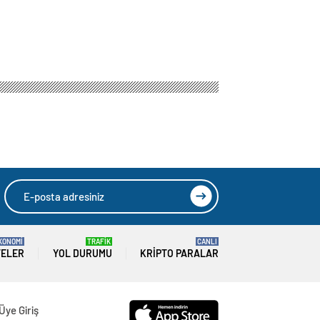
KONOMİ
TRAFİK
CANLI
TELER
YOL DURUMU
KRIPTO PARALAR
Üye Giriş