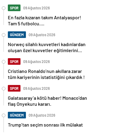
SPOR
09 Ağustos 2026
En fazla kızaran takım Antalyaspor!
Tam 5 futbolcu….
GÜNDEM
09 Ağustos 2026
Norweç silahlı kuvvetleri kadınlardan
oluşan özel kuvvetler eğitimlerini
başlattı.
SPOR
09 Ağustos 2026
Cristiano Ronaldo’nun akıllara zarar
tüm kariyerinin istatistiğini çıkardık !
SPOR
09 Ağustos 2026
Galatasaray’a kötü haber! Monaco’dan
flaş Onyekuru kararı.
GÜNDEM
09 Ağustos 2026
Trump’tan seçim sonrası ilk mülakat