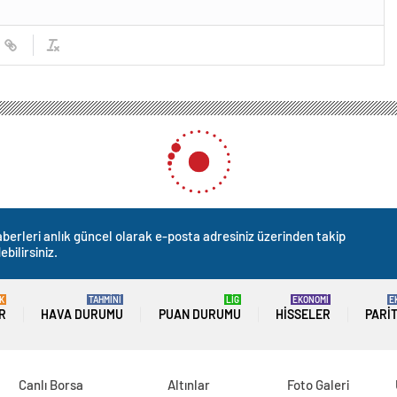
berleri anlık güncel olarak e-posta adresiniz üzerinden takip
ebilirsiniz.
K
TAHMİNİ
LİG
EKONOMİ
E
R
HAVA DURUMU
PUAN DURUMU
HISSELER
PARI
Canlı Borsa
Altınlar
Foto Galeri