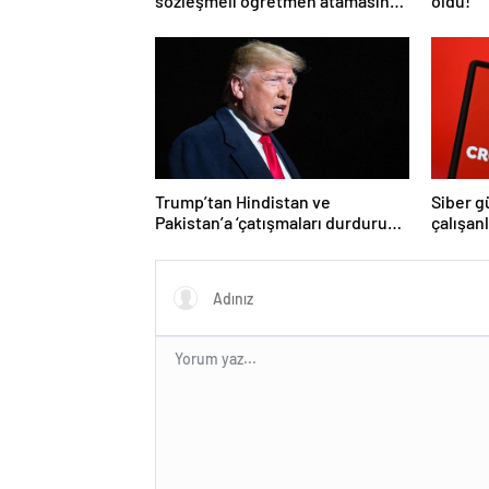
sözleşmeli öğretmen atamasında
oldu!
sözlü sınava hak kazanan adaylar
açıklandı
Trump’tan Hindistan ve
Siber g
Pakistan’a ‘çatışmaları durdurun’
çalışan
çağrısı
Yüzlerce