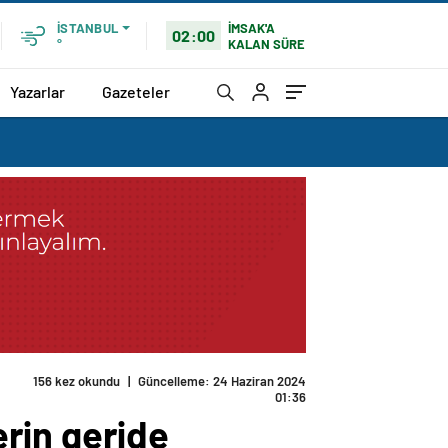
İMSAK'A
İSTANBUL
02:00
KALAN SÜRE
°
Yazarlar
Gazeteler
156 kez okundu
|
Güncelleme: 24 Haziran 2024
01:36
rin geride