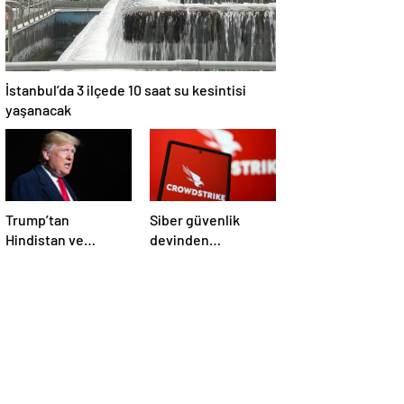
İstanbul’da 3 ilçede 10 saat su kesintisi
yaşanacak
Trump’tan
Siber güvenlik
Hindistan ve
devinden
Pakistan’a
çalışanlarına kötü
‘çatışmaları
haber! Yüzlerce kişi
durdurun’ çağrısı
işten çıkarılacak