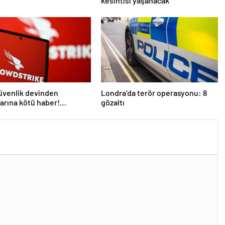
kesintisi yaşanacak
üvenlik devinden
Londra’da terör operasyonu: 8
larına kötü haber!
gözaltı
 kişi işten çıkarılacak