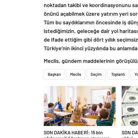
noktadan takibi ve koordinasyonunu sağl
önünü açabilmek üzere yatırım yeri so
Tüm bu saydıklarımın öncesinde iş düny
istediğimizin, geleceğe dair yol haritası
de ifade ettiğim gibi dört yıllık seçimsi
Türkiye’nin ikinci yüzyılında bu anlamd
Meclis, gündem maddelerinin görüşülü
Başkan
Meclis
Seçim
Toplantı
Y
SON DAKİKA HABERİ: 15 bin
SON DAK