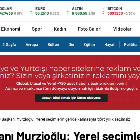
DOLAR
EURO
ALTIN
BITCOIN
47,7436
55,2510
6.660,55
3093230
0.18%
0.32%
2,59
-0,30%
Ekonomi
Spor
Kadın
Foto Galeri
Videolar
3.Sayfa
Avrupa
Bülten
Din
Eğitim
Hayat
Politika
aşkanı Murzioğlu: Yerel seçimlerin geride kalmasıyla ‘dört yıllık seçimsiz
ı Murzioğlu: Yerel seçimle