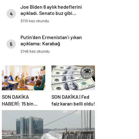
Joe Biden 6 aylık hedeflerini
açıkladı. Senato buz gibi…
4
3110 kez okundu
Putin’den Ermenistan’ı yıkan
açıklama: Karabağ
5
Azerbaycan’ın ayrılmaz bir
2146 kez okundu
parçasıdır!
SON DAKİKA
SON DAKİKA | Fed
HABERİ: 15 bin
faiz kararı belli oldu!
sözleşmeli
öğretmen
atamasında sözlü
sınava hak kazanan
adaylar açıklandı