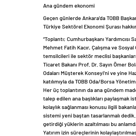
Ana gündem ekonomi
Geçen günlerde Ankara’da TOBB Başkanı 
Türkiye Sektörel Ekonomi Şurası hakkınd
“Toplantı; Cumhurbaşkanı Yardımcısı Sa
Mehmet Fatih Kacır, Çalışma ve Sosyal G
temsilcileri ile sektör meclisi başkanlar
Ticaret Bakanı Prof. Dr. Sayın Ömer Bolat
Odaları Müşterek Konseyi’ni ve yine H
katılımıyla da TOBB Oda/Borsa Yönetim K
Her üç toplantının da ana gündem madd
talep edilen ana başlıkları paylaşmak i
kolaylık sağlanması konusu ilgili bakanla
sistemi yeni baştan tasarlanmalı dedik.
getirdiği yüklerin azaltılması bu anlamd
Yatırım izin süreçlerinin kolaylaştırılmas