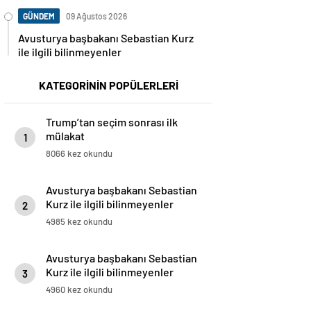
GÜNDEM
09 Ağustos 2026
Avusturya başbakanı Sebastian Kurz
ile ilgili bilinmeyenler
KATEGORİNİN POPÜLERLERİ
Trump’tan seçim sonrası ilk
mülakat
1
8066 kez okundu
Avusturya başbakanı Sebastian
Kurz ile ilgili bilinmeyenler
2
4985 kez okundu
Avusturya başbakanı Sebastian
Kurz ile ilgili bilinmeyenler
3
4960 kez okundu