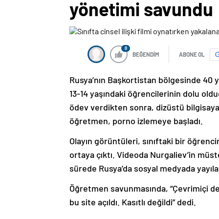
yönetimi savundu
0
BEĞENDİM
ABONE OL
Rusya’nın Başkortistan bölgesinde 40 yıl
13-14 yaşındaki öğrencilerinin dolu oldu
ödev verdikten sonra, dizüstü bilgisay
öğretmen, porno izlemeye başladı.
Olayın görüntüleri, sınıftaki bir öğrenci
ortaya çıktı. Videoda Nurgaliev’in müste
sürede Rusya’da sosyal medyada yayılar
Öğretmen savunmasında, “Çevrimiçi der
bu site açıldı. Kasıtlı değildi” dedi.