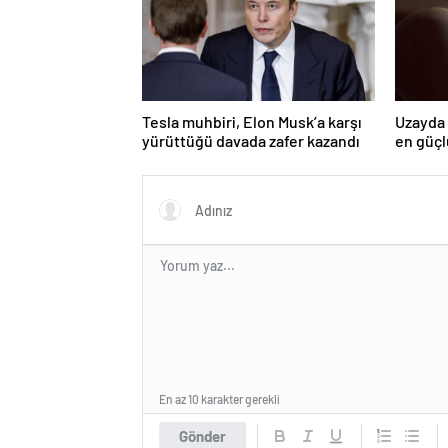
Tesla muhbiri, Elon Musk’a karşı
Uzayda 
yürüttüğü davada zafer kazandı
en güçl
En az 10 karakter gerekli
Gönder