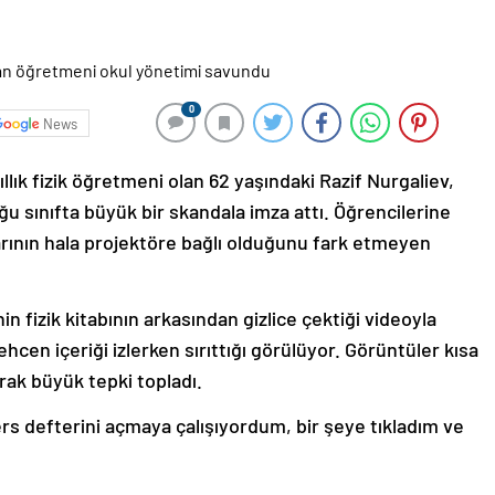
0
News
lık fizik öğretmeni olan 62 yaşındaki Razif Nurgaliev,
ğu sınıfta büyük bir skandala imza attı. Öğrencilerine
arının hala projektöre bağlı olduğunu fark etmeyen
nin fizik kitabının arkasından gizlice çektiği videoyla
hcen içeriği izlerken sırıttığı görülüyor. Görüntüler kısa
ak büyük tepki topladı.
s defterini açmaya çalışıyordum, bir şeye tıkladım ve