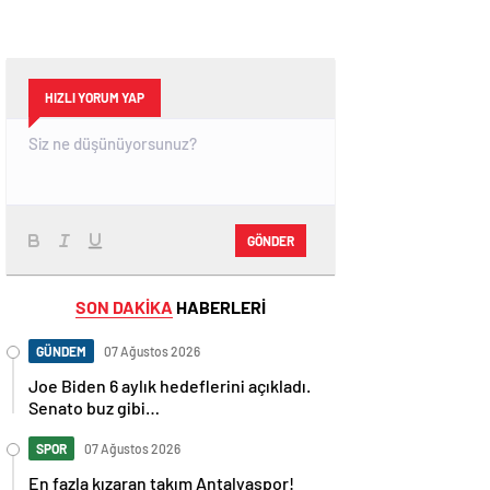
HIZLI YORUM YAP
GÖNDER
SON DAKİKA
HABERLERİ
GÜNDEM
07 Ağustos 2026
Joe Biden 6 aylık hedeflerini açıkladı.
Senato buz gibi…
SPOR
07 Ağustos 2026
En fazla kızaran takım Antalyaspor!