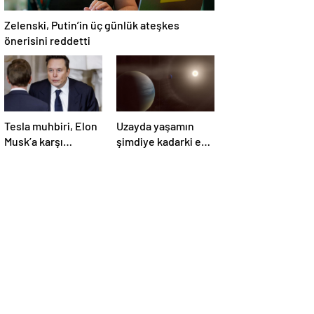
Zelenski, Putin’in üç günlük ateşkes
önerisini reddetti
Tesla muhbiri, Elon
Uzayda yaşamın
Musk’a karşı
şimdiye kadarki en
yürüttüğü davada
güçlü kanıtı
zafer kazandı
bulundu