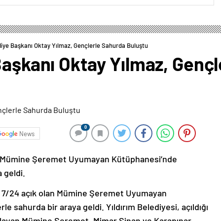
diye Başkanı Oktay Yılmaz, Gençlerle Sahurda Buluştu
Başkanı Oktay Yılmaz, Genç
0
News
az, Mümine Şeremet Uyumayan Kütüphanesi’nde
 geldi.
z, 7/24 açık olan Mümine Şeremet Uyumayan
e sahurda bir araya geldi. Yıldırım Belediyesi, açıldığı
ırlayan Mümine Şeremet, Mimar Sinan ve Karapınar