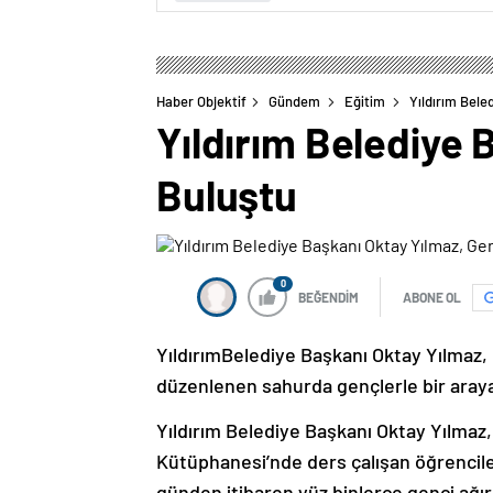
Haber Objektif
Gündem
Eğitim
Yıldırım Bele
Yıldırım Belediye 
Buluştu
0
BEĞENDİM
ABONE OL
YıldırımBelediye Başkanı Oktay Yılm
düzenlenen sahurda gençlerle bir araya
Yıldırım Belediye Başkanı Oktay Yılma
Kütüphanesi’nde ders çalışan öğrencilerl
günden itibaren yüz binlerce genci ağ