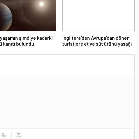
yaşamın şimdiye kadarki
İngiltere’den Avrupa’dan dönen
ü kanıtı bulundu
turistlere et ve süt ürünü yasağı