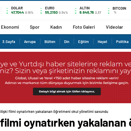
DOLAR
EURO
ALTIN
BITCOIN
47,7044
55,2150
6.646,76
%
0.15%
0.34%
2,37
Ekonomi
Spor
Kadın
Foto Galeri
Videolar
3.Sayfa
Avrupa
Bülten
Din
Eğitim
Hayat
Politika
l ilişki filmi oynatırken yakalanan öğretmeni okul yönetimi savundu
ki filmi oynatırken yakalana