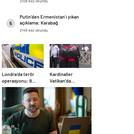
3109 kez okundu
Putin’den Ermenistan’ı yıkan
açıklama: Karabağ
5
Azerbaycan’ın ayrılmaz bir
2145 kez okundu
parçasıdır!
Londra’da terör
Kardinaller
operasyonu: 8
Vatikan’da
gözaltı
toplanmaya başladı