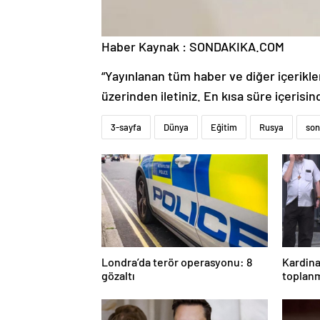
Haber Kaynak : SONDAKIKA.COM
“Yayınlanan tüm haber ve diğer içerikler i
üzerinden iletiniz. En kısa süre içerisin
3-sayfa
Dünya
Eğitim
Rusya
son
Londra’da terör operasyonu: 8
Kardina
gözaltı
toplanm