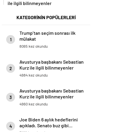
ile ilgili bilinmeyenler
KATEGORİNİN POPÜLERLERİ
Trump’tan seçim sonrası ilk
mülakat
1
8065 kez okundu
Avusturya başbakanı Sebastian
Kurz ile ilgili bilinmeyenler
2
4984 kez okundu
Avusturya başbakanı Sebastian
Kurz ile ilgili bilinmeyenler
3
4960 kez okundu
Joe Biden 6 aylık hedeflerini
açıkladı. Senato buz gibi…
4