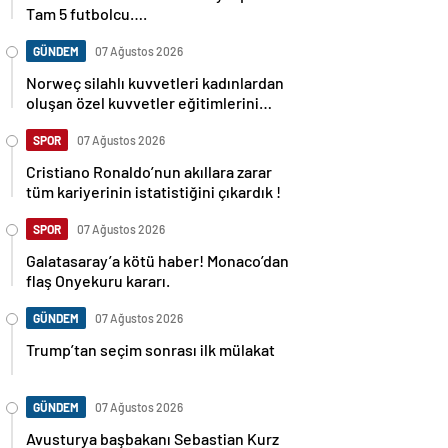
Tam 5 futbolcu….
GÜNDEM
07 Ağustos 2026
Norweç silahlı kuvvetleri kadınlardan
oluşan özel kuvvetler eğitimlerini
başlattı.
SPOR
07 Ağustos 2026
Cristiano Ronaldo’nun akıllara zarar
tüm kariyerinin istatistiğini çıkardık !
SPOR
07 Ağustos 2026
Galatasaray’a kötü haber! Monaco’dan
flaş Onyekuru kararı.
GÜNDEM
07 Ağustos 2026
Trump’tan seçim sonrası ilk mülakat
GÜNDEM
07 Ağustos 2026
Avusturya başbakanı Sebastian Kurz