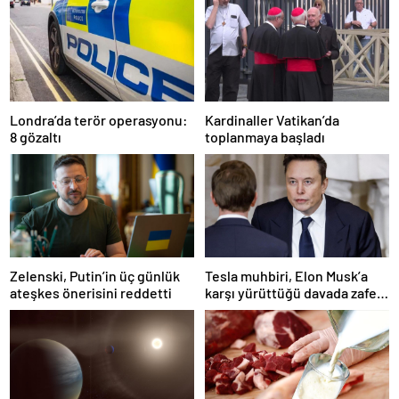
Londra’da terör operasyonu:
Kardinaller Vatikan’da
8 gözaltı
toplanmaya başladı
Zelenski, Putin’in üç günlük
Tesla muhbiri, Elon Musk’a
ateşkes önerisini reddetti
karşı yürüttüğü davada zafer
kazandı