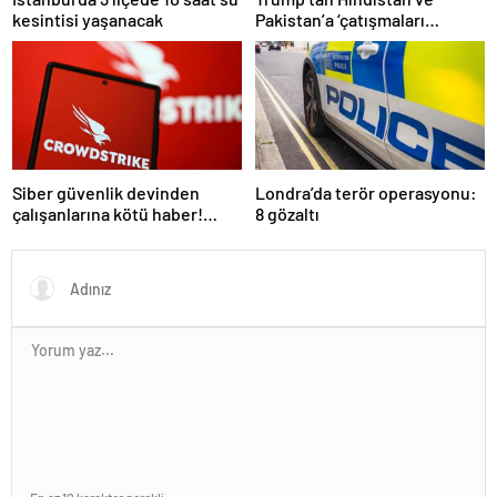
kesintisi yaşanacak
Pakistan’a ‘çatışmaları
durdurun’ çağrısı
Siber güvenlik devinden
Londra’da terör operasyonu:
çalışanlarına kötü haber!
8 gözaltı
Yüzlerce kişi işten çıkarılacak