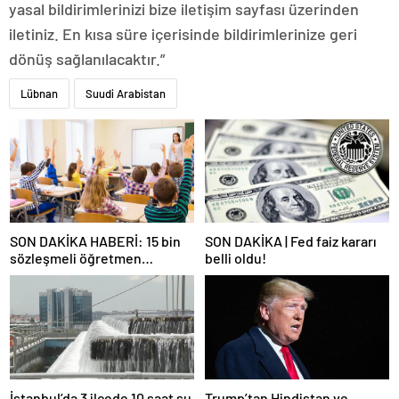
yasal bildirimlerinizi bize iletişim sayfası üzerinden
iletiniz. En kısa süre içerisinde bildirimlerinize geri
dönüş sağlanılacaktır.”
Lübnan
Suudi Arabistan
SON DAKİKA HABERİ: 15 bin
SON DAKİKA | Fed faiz kararı
sözleşmeli öğretmen
belli oldu!
atamasında sözlü sınava hak
kazanan adaylar açıklandı
İstanbul’da 3 ilçede 10 saat su
Trump’tan Hindistan ve