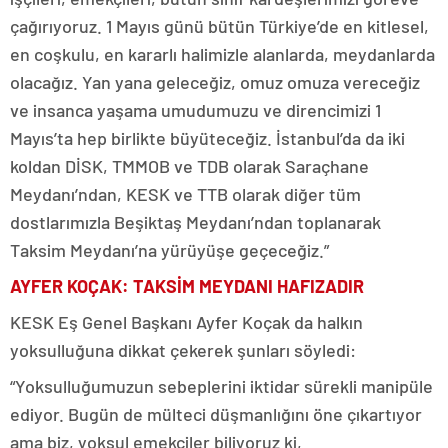
çağırıyoruz. 1 Mayıs günü bütün Türkiye’de en kitlesel,
en coşkulu, en kararlı halimizle alanlarda, meydanlarda
olacağız. Yan yana geleceğiz, omuz omuza vereceğiz
ve insanca yaşama umudumuzu ve direncimizi 1
Mayıs’ta hep birlikte büyüteceğiz. İstanbul’da da iki
koldan DİSK, TMMOB ve TDB olarak Saraçhane
Meydanı’ndan, KESK ve TTB olarak diğer tüm
dostlarımızla Beşiktaş Meydanı’ndan toplanarak
Taksim Meydanı’na yürüyüşe geçeceğiz.”
AYFER KOÇAK: TAKSİM MEYDANI HAFIZADIR
KESK Eş Genel Başkanı Ayfer Koçak da halkın
yoksulluğuna dikkat çekerek şunları söyledi:
“Yoksulluğumuzun sebeplerini iktidar sürekli manipüle
ediyor. Bugün de mülteci düşmanlığını öne çıkartıyor
ama biz, yoksul emekçiler biliyoruz ki,