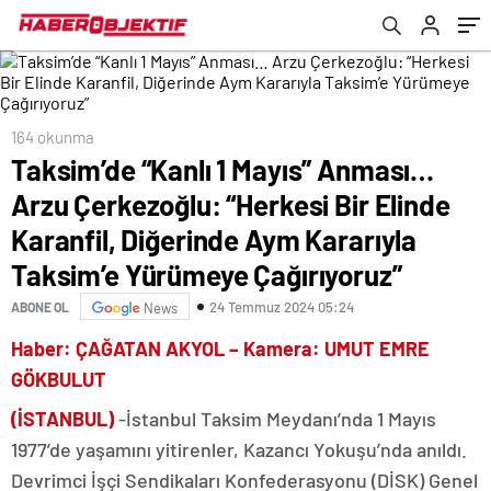
Diğerinde Aym Kararıyla Taksim’e Yürümeye
Çağırıyoruz”
164 okunma
Taksim’de “Kanlı 1 Mayıs” Anması…
Arzu Çerkezoğlu: “Herkesi Bir Elinde
Karanfil, Diğerinde Aym Kararıyla
Taksim’e Yürümeye Çağırıyoruz”
24 Temmuz 2024 05:24
ABONE OL
News
Haber: ÇAĞATAN AKYOL – Kamera: UMUT EMRE
GÖKBULUT
(İSTANBUL)
-İstanbul Taksim Meydanı’nda 1 Mayıs
1977’de yaşamını yitirenler, Kazancı Yokuşu’nda anıldı.
Devrimci İşçi Sendikaları Konfederasyonu (DİSK) Genel