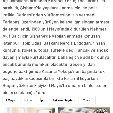
Açıklamaların ardından Kazancı Yokuşu’na karanfiller
bırakıldı. Şişhane’de yapılacak anma için ise polis,
İstiklal Caddesi’nden yürünmesine izin vermedi.
Tarlabaşı üzerinden yürüyen kalabalığın slogan atması
da engellendi. 1989’un 1 Mayıs’ında öldürülen Mehmet
Akif Dalcı için Şişhane’de yapılan anmada konuşan
İstanbul Tabip Odası Başkanı Nergis Erdoğan, “İnsan
kurşunla, roketle, topla, tüfekle değil; ancak ve ancak
dayanışmayla kurtulacaktır. Daha eşit ve adil bir dünya
ancak bununla mümkün olacaktır. Geçen yıldan
bugüne baktığımda Kazancı Yokuşu’nun başında tek
başınaydık arkadaşımla birlikte karanfil koyarken.
Bugün yüzlerce kişiyiz. 1 Mayıs’ta umarım binlerce, on
binlerce olacağız” dedi.
1 Mayıs
Bütün
İşçi
Taksim Meydanı
Yoksul