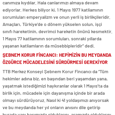
canımıza kıydılar. Hala canlarımızı almaya devam
ediyorlar. Herkes biliyor ki, 1 Mayıs 1977 katliamının
sorumluları emperyalizm ve onun yerli iş birlikçileridir.
Amaçları, Türkiye’de o dönem yükselen solun, işçi
sınıfı hareketinin, devrimci hareketin önünü kesmektir.
1 Mayıs 77 katliamının sorumluları, sonraki yıllarda
yaşanan katliamların da müsebbipleridir” dedi.
ŞEBNEM KORUR FİNCANCI: HEPİMİZİN BU MEYDANDA
ÖZGÜRCE MÜCADELESİNİ SÜRDÜRMESİ GEREKİYOR
TTB Merkez Konseyi Şebnem Korur Fincancı da “Tüm
hekimler adına biz, en başından beri yaşamdan yana,
yaşatmak istediğimizi haykıranlar olarak 1 Mayıs’ta da
birlik için, mücadele için dayanışma içinde bir arada
olmayı sürdürüyoruz. Nasıl ki 41 yoldaşımızı anıyorsak
ve bu meydanda her yıl onların anısını dile getirip
burada yanı başımızda olduklarını, aramızda olduklarını