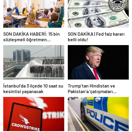
SON DAKİKA HABERİ: 15 bin
SON DAKİKA | Fed faiz kararı
sözleşmeli öğretmen
belli oldu!
atamasında sözlü sınava hak
kazanan adaylar açıklandı
İstanbul’da 3 ilçede 10 saat su
Trump’tan Hindistan ve
kesintisi yaşanacak
Pakistan’a ‘çatışmaları
durdurun’ çağrısı