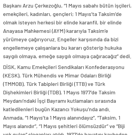
Başkanı Arzu Çerkezoğlu, “1 Mayıs sabahı bütün işçileri,
emekçileri, kadınları, gençleri; 1 Mayıs’ta Taksim’de
olmak isteyen herkesi bir elinde karanfil, bir elinde
Anayasa Mahkemesi (AYM) kararıyla Taksim’e
yürümeye çağırıyoruz. Engeller karşısında da bizi
engellemeye çalışanlara bu kararı gösterip hukuka
saygılı olmaya, emeğe saygılı olmaya çağıracağız” dedi.
DİSK, Kamu Emekçileri Sendikaları Konfederasyonu
(KESK), Türk Mühendis ve Mimar Odaları Birliği
(TMMOB), Türk Tabipleri Birliği (TTB) ve Türk
Dişhekimleri Birliği (TDB), 1 Mayıs 1977’de Taksim
Meydanı’ndaki İşçi Bayramı kutlamaları sırasında
katledilenleri bugün Kazancı Yokuşu’nda andı.
Anmada, “1 Mayıs’ta 1 Mayıs alanındayız”, “Taksim, 1
Mayıs alanıdır”, “1 Mayıs şehitleri ölümsüzdür” ve “Biji
yek gulan” sloganları atıldı. 1977’de hayatını kaybeden