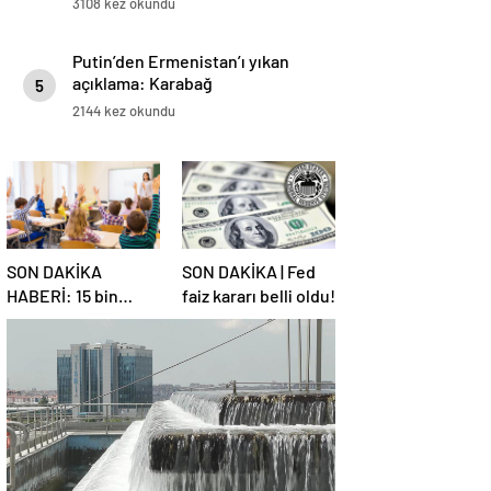
3108 kez okundu
Putin’den Ermenistan’ı yıkan
açıklama: Karabağ
5
Azerbaycan’ın ayrılmaz bir
2144 kez okundu
parçasıdır!
SON DAKİKA
SON DAKİKA | Fed
HABERİ: 15 bin
faiz kararı belli oldu!
sözleşmeli
öğretmen
atamasında sözlü
sınava hak kazanan
adaylar açıklandı