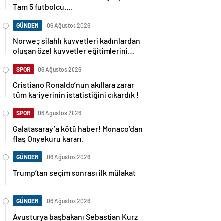
Tam 5 futbolcu….
GÜNDEM
06 Ağustos 2026
Norweç silahlı kuvvetleri kadınlardan
oluşan özel kuvvetler eğitimlerini
başlattı.
SPOR
06 Ağustos 2026
Cristiano Ronaldo’nun akıllara zarar
tüm kariyerinin istatistiğini çıkardık !
SPOR
06 Ağustos 2026
Galatasaray’a kötü haber! Monaco’dan
flaş Onyekuru kararı.
GÜNDEM
06 Ağustos 2026
Trump’tan seçim sonrası ilk mülakat
GÜNDEM
06 Ağustos 2026
Avusturya başbakanı Sebastian Kurz