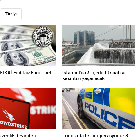
U
Türkiye
İKA | Fed faiz kararı belli
İstanbul’da 3 ilçede 10 saat su
kesintisi yaşanacak
üvenlik devinden
Londra’da terör operasyonu: 8