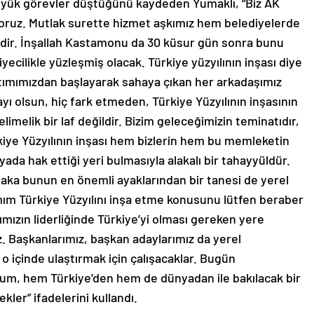
büyük görevler düştüğünü kaydeden Yumaklı, “Biz AK
iyoruz. Mutlak surette hizmet aşkımız hem belediyelerde
ir. İnşallah Kastamonu da 30 küsur gün sonra bunu
ecilikle yüzleşmiş olacak. Türkiye yüzyılının inşası diye
ıtımımızdan başlayarak sahaya çıkan her arkadaşımız
ayı olsun, hiç fark etmeden, Türkiye Yüzyılının inşasının
melik bir laf değildir. Bizim geleceğimizin teminatıdır,
rkiye Yüzyılının inşası hem bizlerin hem bu memleketin
da hak ettiği yeri bulmasıyla alakalı bir tahayyüldür.
aka bunun en önemli ayaklarından bir tanesi de yerel
mım Türkiye Yüzyılını inşa etme konusunu lütfen beraber
ızın liderliğinde Türkiye’yi olması gereken yere
z. Başkanlarımız, başkan adaylarımız da yerel
 o içinde ulaştırmak için çalışacaklar. Bugün
m, hem Türkiye’den hem de dünyadan ile bakılacak bir
ler” ifadelerini kullandı.