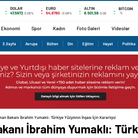
DOLAR
EURO
ALTIN
BITCOIN
47,5972
54,9780
6.501,58
%
0.06%
-0.08%
0,08
Ekonomi
Spor
Kadın
Foto Galeri
Videolar
3.Sayfa
Avrupa
Bülten
Din
Eğitim
Hayat
Politika
an Bakanı İbrahim Yumaklı: Türkiye Yüzyılının İnşası İçin Kararlıyız
anı İbrahim Yumaklı: Türki