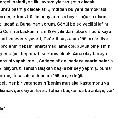
gerçek belediyecilik kavramıyla tanışmış olacak.
 mührü basmış olacaklar. Şimdiden bu yeni demokrasi
ardeşlerime, bütün adaylarımıza hayırlı uğurlu olsun
ıkacağız. Buna inanıyorum. Gönül belediyeciliği lafını
 Cumhurbaşkanımızın 1994 yılından itibaren bu ülkeye
zmet ve eser siyaseti. Değerli başkanım 156 proje diye
 projenin hepsini anlatamadı ama çok büyük bir kısmını
öylendiğini hepimiz hissetmiş olduk. Ama olay buraya
hepsini yapabilmek. Sadece sözle, sadece vaatle nelerin
yi biliyoruz. Tahsin Başkan başka bir şey yapmış, bunları
 atmış. İnşallah sadece bu 156 proje değil,
’deki her bir vatandaşın ‘benim mutlaka Kastamonu’ya
lışmak gerekiyor. Evet, Tahsin başkan da bu anlayış var”
ir”