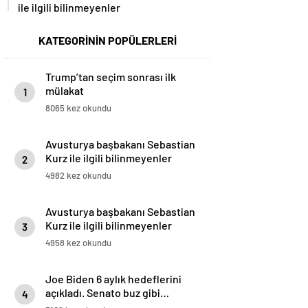
ile ilgili bilinmeyenler
KATEGORİNİN POPÜLERLERİ
Trump’tan seçim sonrası ilk
mülakat
1
8065 kez okundu
Avusturya başbakanı Sebastian
Kurz ile ilgili bilinmeyenler
2
4982 kez okundu
Avusturya başbakanı Sebastian
Kurz ile ilgili bilinmeyenler
3
4958 kez okundu
Joe Biden 6 aylık hedeflerini
açıkladı. Senato buz gibi…
4