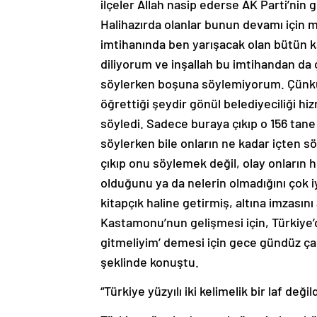
ilçeler Allah nasip ederse AK Parti’nin 
Halihazırda olanlar bunun devamı için
imtihanında ben yarışacak olan bütün k
diliyorum ve inşallah bu imtihandan da ç
söylerken boşuna söylemiyorum. Çünkü
öğrettiği şeydir gönül belediyeciliği hi
söyledi. Sadece buraya çıkıp o 156 tane
söylerken bile onların ne kadar içten s
çıkıp onu söylemek değil, olay onların 
olduğunu ya da nelerin olmadığını çok i
kitapçık haline getirmiş, altına imzasını
Kastamonu’nun gelişmesi için, Türkiye
gitmeliyim’ demesi için gece gündüz ça
şeklinde konuştu.
“Türkiye yüzyılı iki kelimelik bir laf değild