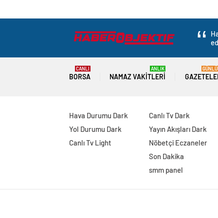
Ha
ed
CANLI
ANLIK
GÜNLÜ
BORSA
NAMAZ VAKITLERI
GAZETELE
Hava Durumu Dark
Canlı Tv Dark
Yol Durumu Dark
Yayın Akışları Dark
Canlı Tv Light
Nöbetçi Eczaneler
Son Dakika
smm panel