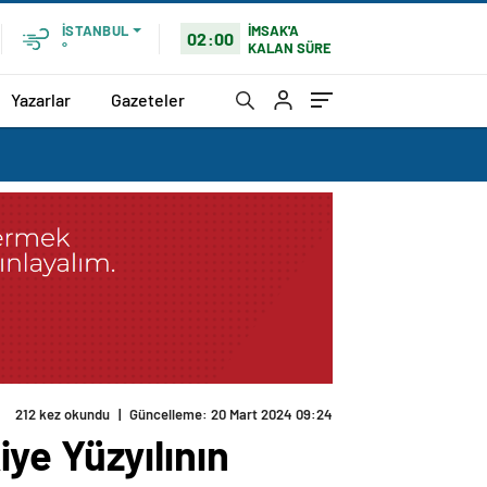
İMSAK'A
İSTANBUL
02:00
KALAN SÜRE
°
Yazarlar
Gazeteler
212 kez okundu
|
Güncelleme: 20 Mart 2024 09:24
ye Yüzyılının