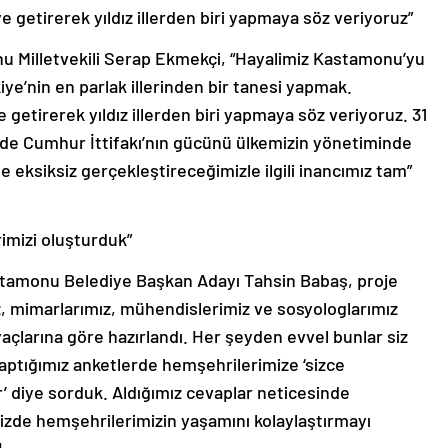
getirerek yıldız illerden biri yapmaya söz veriyoruz”
 Milletvekili Serap Ekmekçi, “Hayalimiz Kastamonu’yu
iye’nin en parlak illerinden bir tanesi yapmak.
etirerek yıldız illerden biri yapmaya söz veriyoruz. 31
nde Cumhur İttifakı’nın gücünü ülkemizin yönetiminde
le eksiksiz gerçekleştireceğimizle ilgili inancımız tam”
rimizi oluşturduk”
astamonu Belediye Başkan Adayı Tahsin Babaş, proje
iz, mimarlarımız, mühendislerimiz ve sosyologlarımız
çlarına göre hazırlandı. Her şeyden evvel bunlar siz
Yaptığımız anketlerde hemşehrilerimize ‘sizce
 diye sorduk. Aldığımız cevaplar neticesinde
mizde hemşehrilerimizin yaşamını kolaylaştırmayı