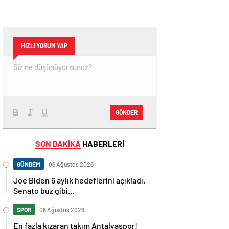
HIZLI YORUM YAP
GÖNDER
SON DAKİKA
HABERLERİ
GÜNDEM
06 Ağustos 2026
Joe Biden 6 aylık hedeflerini açıkladı.
Senato buz gibi…
SPOR
06 Ağustos 2026
En fazla kızaran takım Antalyaspor!