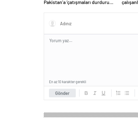
Pakistan’a ‘çatışmaları durdurun’
çalışan
çağrısı
Yüzlerce
En az 10 karakter gerekli
Gönder