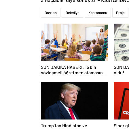
amaçladık” diye konuştu. – KASTAMON
Başkan
Belediye
Kastamonu
Proje
SON DAKİKA HABERİ: 15 bin
SON DAK
sözleşmeli öğretmen atamasında
oldu!
sözlü sınava hak kazanan adaylar
açıklandı
Trump’tan Hindistan ve
Siber g