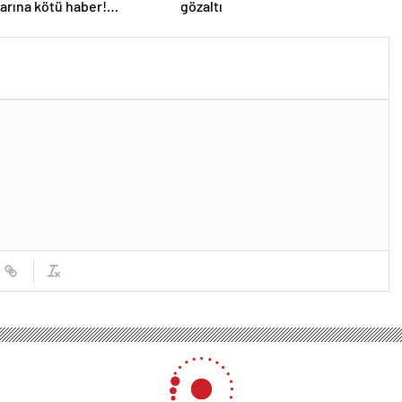
larına kötü haber!
gözaltı
 kişi işten çıkarılacak