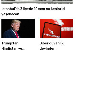
İstanbul’da 3 ilçede 10 saat su kesintisi
yaşanacak
Trump’tan
Siber güvenlik
Hindistan ve
devinden
Pakistan’a
çalışanlarına kötü
‘çatışmaları
haber! Yüzlerce kişi
durdurun’ çağrısı
işten çıkarılacak