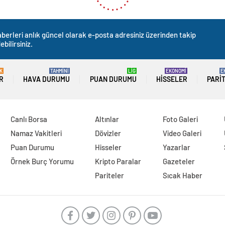
berleri anlık güncel olarak e-posta adresiniz üzerinden takip
ebilirsiniz.
K
TAHMİNİ
LİG
EKONOMİ
E
R
HAVA DURUMU
PUAN DURUMU
HISSELER
PARI
Canlı Borsa
Altınlar
Foto Galeri
Namaz Vakitleri
Dövizler
Video Galeri
Puan Durumu
Hisseler
Yazarlar
Örnek Burç Yorumu
Kripto Paralar
Gazeteler
Pariteler
Sıcak Haber