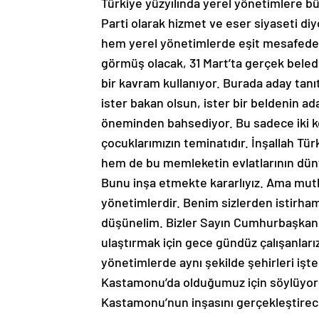
Türkiye yüzyılında yerel yönetimlere 
Parti olarak hizmet ve eser siyaseti d
hem yerel yönetimlerde eşit mesafeded
görmüş olacak, 31 Mart’ta gerçek belediy
bir kavram kullanıyor. Burada aday tan
ister bakan olsun, ister bir beldenin ad
öneminden bahsediyor. Bu sadece iki keli
çocuklarımızın teminatıdır. İnşallah Tü
hem de bu memleketin evlatlarının dünya
Bunu inşa etmekte kararlıyız. Ama mutl
yönetimlerdir. Benim sizlerden istirha
düşünelim. Bizler Sayın Cumhurbaşkanım
ulaştırmak için gece gündüz çalışanları
yönetimlerde aynı şekilde şehirleri işte
Kastamonu’da olduğumuz için söylüyoru
Kastamonu’nun inşasını gerçekleştirecek