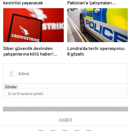
kesintisi yaşanacak
Pakistan’a ‘çatışmaları
durdurun’ çağrısı
Siber güvenlik devinden
Londra’da terör operasyonu:
çalışanlarına kötü haber!
8 gözaltı
Yüzlerce kişi işten çıkarılacak
Gönder
En az 10 karakter gerekli
HABER