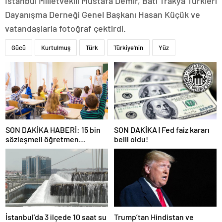
İstanbul Milletvekili Mustafa Demir, Batı Trakya Türkleri
Dayanışma Derneği Genel Başkanı Hasan Küçük ve
vatandaşlarla fotoğraf çektirdi.
Gücü
Kurtulmuş
Türk
Türkiye'nin
Yüz
SON DAKİKA HABERİ: 15 bin
SON DAKİKA | Fed faiz kararı
sözleşmeli öğretmen
belli oldu!
atamasında sözlü sınava hak
kazanan adaylar açıklandı
İstanbul’da 3 ilçede 10 saat su
Trump’tan Hindistan ve