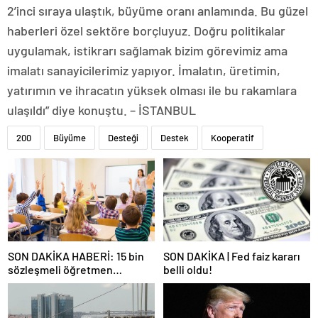
2’inci sıraya ulaştık, büyüme oranı anlamında. Bu güzel
haberleri özel sektöre borçluyuz. Doğru politikalar
uygulamak, istikrarı sağlamak bizim görevimiz ama
imalatı sanayicilerimiz yapıyor. İmalatın, üretimin,
yatırımın ve ihracatın yüksek olması ile bu rakamlara
ulaşıldı” diye konuştu. – İSTANBUL
200
Büyüme
Desteği
Destek
Kooperatif
SON DAKİKA HABERİ: 15 bin
SON DAKİKA | Fed faiz kararı
sözleşmeli öğretmen
belli oldu!
atamasında sözlü sınava hak
kazanan adaylar açıklandı