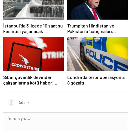
İstanbul’da 3 ilçede 10 saat su
Trump’tan Hindistan ve
kesintisi yaşanacak
Pakistan’a ‘çatışmaları
durdurun’ çağrısı
Siber güvenlik devinden
Londra’da terör operasyonu:
çalışanlarına kötü haber!
8 gözaltı
Yüzlerce kişi işten çıkarılacak