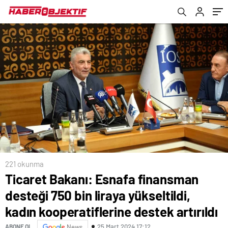
kooperatiflerine destek artırıldı
221 okunma
Ticaret Bakanı: Esnafa finansman
desteği 750 bin liraya yükseltildi,
kadın kooperatiflerine destek artırıldı
25 Mart 2024 17:12
ABONE OL
News