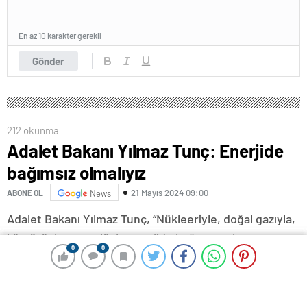
En az 10 karakter gerekli
Gönder
212 okunma
Adalet Bakanı Yılmaz Tunç: Enerjide
bağımsız olmalıyız
21 Mayıs 2024 09:00
ABONE OL
News
Adalet Bakanı Yılmaz Tunç, “Nükleeriyle, doğal gazıyla,
kömürüyle, petrolüyle enerjide bağımsız olmamız
0
0
0
0
lazım. Bunun için çalışıyoruz. Milletimizin refahı bu
çalışmadan geçer.” dedi.
Karabük’ün Yenice ilçesinde vatandaşlara hitap eden