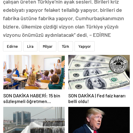
çalışan üreten Türkiye’nin ayak sesleri. Birileri kriz
edebiyatı yapıyor felaket tellallığı yapıyor, birileri de
fabrika üstüne fabrika yapıyor. Cumhurbaşkanımızın
bizlere, ülkemize çizdiği vizyon olan Türkiye yüzyılı
vizyonu önümüzü aydınlatacak” dedi. – EDİRNE
Edirne
Lira
Milyar
Türk
Yapıyor
SON DAKİKA HABERİ: 15 bin
SON DAKİKA | Fed faiz kararı
sözleşmeli öğretmen
belli oldu!
atamasında sözlü sınava hak
kazanan adaylar açıklandı