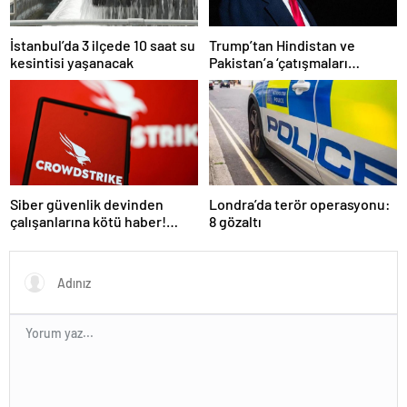
İstanbul’da 3 ilçede 10 saat su
Trump’tan Hindistan ve
kesintisi yaşanacak
Pakistan’a ‘çatışmaları
durdurun’ çağrısı
Siber güvenlik devinden
Londra’da terör operasyonu:
çalışanlarına kötü haber!
8 gözaltı
Yüzlerce kişi işten çıkarılacak