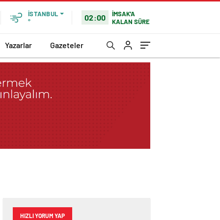
İMSAK'A
İSTANBUL
02:00
KALAN SÜRE
°
Yazarlar
Gazeteler
HIZLI YORUM YAP