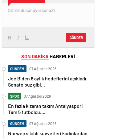
GÖNDER
SON DAKİKA
HABERLERİ
GÜNDEM
07 Ağustos 2026
Joe Biden 6 aylık hedeflerini açıkladı.
Senato buz gibi…
SPOR
07 Ağustos 2026
En fazla kızaran takım Antalyaspor!
Tam 5 futbolcu….
GÜNDEM
07 Ağustos 2026
Norweç silahlı kuvvetleri kadınlardan