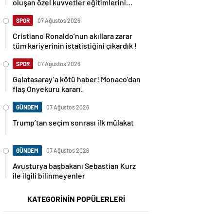
oluşan özel kuvvetler eğitimlerini
başlattı.
SPOR
07 Ağustos 2026
Cristiano Ronaldo’nun akıllara zarar
tüm kariyerinin istatistiğini çıkardık !
SPOR
07 Ağustos 2026
Galatasaray’a kötü haber! Monaco’dan
flaş Onyekuru kararı.
GÜNDEM
07 Ağustos 2026
Trump’tan seçim sonrası ilk mülakat
GÜNDEM
07 Ağustos 2026
Avusturya başbakanı Sebastian Kurz
ile ilgili bilinmeyenler
KATEGORİNİN POPÜLERLERİ