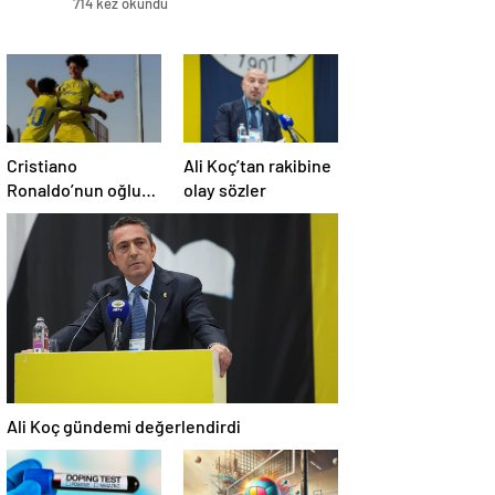
714 kez okundu
Cristiano
Ali Koç’tan rakibine
Ronaldo’nun oğluna
olay sözler
milla davet
Ali Koç gündemi değerlendirdi