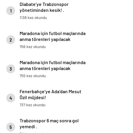
Diabate’ye Trabzonspor
yönetiminden kesik! .
1
1138 kez okundu
Maradona için futbol maçlarında
anma törenleri yapılacak
2
756 kez okundu
Maradona için futbol maçlarında
anma törenleri yapılacak
3
755 kez okundu
Fenerbahçe’ye Ada’dan Mesut
Özil müjdesi!
4
737 kez okundu
Trabzonspor 6 maç sonra gol
yemedi .
5