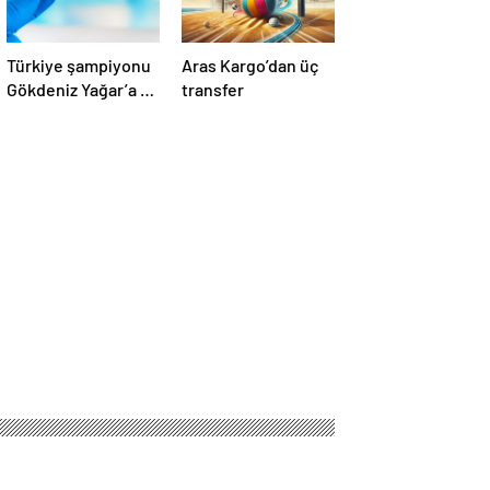
Türkiye şampiyonu
Aras Kargo’dan üç
Gökdeniz Yağar’a 3
transfer
yıl men cezası