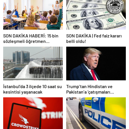
SON DAKİKA HABERİ: 15 bin
SON DAKİKA | Fed faiz kararı
sözleşmeli öğretmen
belli oldu!
atamasında sözlü sınava hak
kazanan adaylar açıklandı
İstanbul’da 3 ilçede 10 saat su
Trump’tan Hindistan ve
kesintisi yaşanacak
Pakistan’a ‘çatışmaları
durdurun’ çağrısı