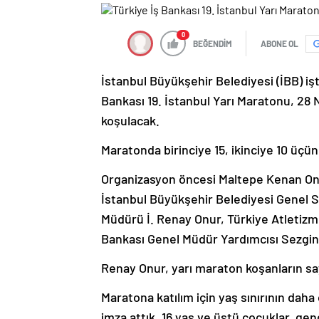
0
BEĞENDİM
ABONE OL
İstanbul Büyükşehir Belediyesi (İBB) iş
Bankası 19. İstanbul Yarı Maratonu, 28
koşulacak.
Maratonda birinciye 15, ikinciye 10 üçün
Organizasyon öncesi Maltepe Kenan Onu
İstanbul Büyükşehir Belediyesi Genel S
Müdürü İ. Renay Onur, Türkiye Atletizm
Bankası Genel Müdür Yardımcısı Sezgin L
Renay Onur, yarı maraton koşanların sayı
Maratona katılım için yaş sınırının daha
imza attık. 16 yaş ve üstü çocuklar, ge