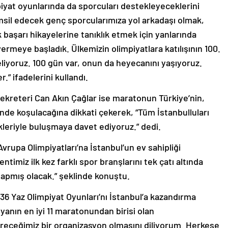
piyat oyunlarında da sporcuları destekleyeceklerini
emsil edecek genç sporcularımıza yol arkadaşı olmak,
 başarı hikayelerine tanıklık etmek için yanlarında
ermeye başladık. Ülkemizin olimpiyatlara katılışının 100.
liyoruz. 100 gün var, onun da heyecanını yaşıyoruz.
.” ifadelerini kullandı.
ekreteri Can Akın Çağlar ise maratonun Türkiye’nin,
nde koşulacağına dikkati çekerek, “Tüm İstanbulluları
kleriyle buluşmaya davet ediyoruz.” dedi.
Avrupa Olimpiyatları’na İstanbul’un ev sahipliği
ntimiz ilk kez farklı spor branşlarını tek çatı altında
apmış olacak.” şeklinde konuştu.
36 Yaz Olimpiyat Oyunları’nı İstanbul’a kazandırma
anın en iyi 11 maratonundan birisi olan
receğimiz bir organizasyon olmasını diliyorum. Herkese