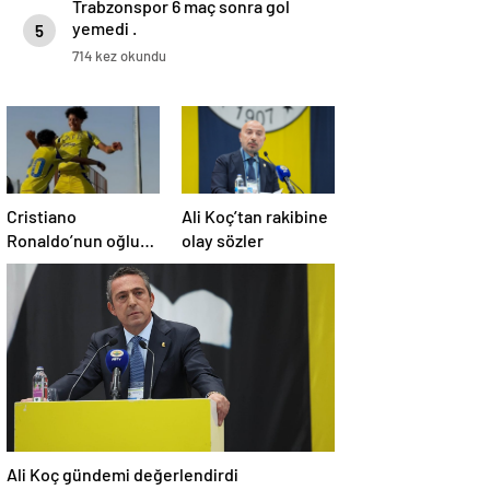
Trabzonspor 6 maç sonra gol
yemedi .
5
714 kez okundu
Cristiano
Ali Koç’tan rakibine
Ronaldo’nun oğluna
olay sözler
milla davet
Ali Koç gündemi değerlendirdi