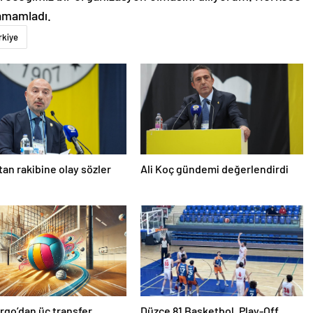
tamamladı.
rkiye
’tan rakibine olay sözler
Ali Koç gündemi değerlendirdi
rgo’dan üç transfer
Düzce 81 Basketbol, Play-Off