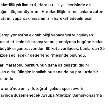
etlilik yılı ilan etti. Hareketlilik yılı içerisinde de
cağını düşünmüyorum. Hareketliliğin temel anlamı zaten
yatırım yaparsak, insanımızın hareket edebilmesini
Şampiyonası’na ev sahipliği yapacağını vurgulayan
da atletizmin bir branşı ve bu şampiyona bugüne kadar
büyük organizasyondur. 80 kota verilecek, bunlardan 25
mizde seçilecek.” değerlendirmesinde bulundu.
Yarı Maratonu parkurunun daha da geliştirildiğini
alan oldu. Dileğim inşallah bu sene de bu parkurda bir
bulundu.
aratonu’nda en iyi fotoğrafı çeken sporseverin
an ayında düzenlenecek Avrupa Atletizm Şampiyonası’na