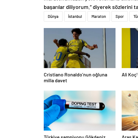
başarılar diliyorum.” diyerek sözlerini 
Dünya
İstanbul
Maraton
Spor
Tü
Cristiano Ronaldo’nun oğluna
Ali Koç
milla davet
Türkiye şampiyonu Gökdeniz
Aras Ka