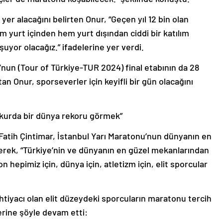
er alacağını belirten Onur, “Geçen yıl 12 bin olan
em yurt içinden hem yurt dışından ciddi bir katılım
uyor olacağız.” ifadelerine yer verdi.
nun (Tour of Türkiye-TUR 2024) final etabının da 28
tan Onur, sporseverler için keyifli bir gün olacağını
rkurda bir dünya rekoru görmek”
atih Çintimar, İstanbul Yarı Maratonu’nun dünyanın en
inerek, “Türkiye’nin ve dünyanın en güzel mekanlarından
 hepimiz için, dünya için, atletizm için, elit sporcular
ihtiyacı olan elit düzeydeki sporcuların maratonu tercih
erine şöyle devam etti: