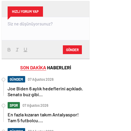
HIZLI YORUM YAP
GÖNDER
SON DAKİKA
HABERLERİ
GÜNDEM
07 Ağustos 2026
Joe Biden 6 aylık hedeflerini açıkladı.
Senato buz gibi…
SPOR
07 Ağustos 2026
En fazla kızaran takım Antalyaspor!
Tam 5 futbolcu….