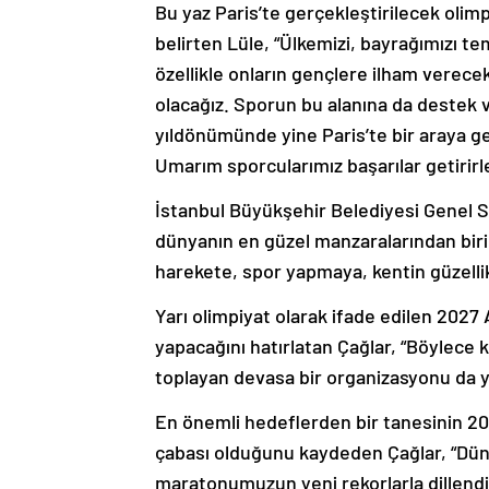
Bu yaz Paris’te gerçekleştirilecek olim
belirten Lüle, “Ülkemizi, bayrağımızı t
özellikle onların gençlere ilham verecek
olacağız. Sporun bu alanına da destek v
yıldönümünde yine Paris’te bir araya ge
Umarım sporcularımız başarılar getirirler
İstanbul Büyükşehir Belediyesi Genel S
dünyanın en güzel manzaralarından biri
harekete, spor yapmaya, kentin güzelli
Yarı olimpiyat olarak ifade edilen 2027 
yapacağını hatırlatan Çağlar, “Böylece ke
toplayan devasa bir organizasyonu da y
En önemli hedeflerden bir tanesinin 20
çabası olduğunu kaydeden Çağlar, “Düny
maratonumuzun yeni rekorlarla dillendi