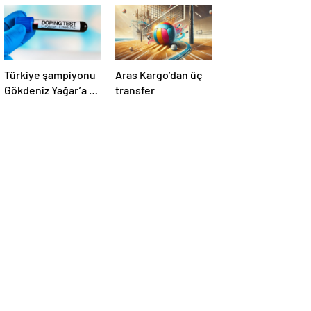
Türkiye şampiyonu
Aras Kargo’dan üç
Gökdeniz Yağar’a 3
transfer
yıl men cezası