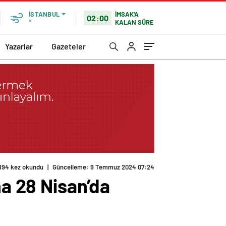
İMSAK'A
İSTANBUL
02:00
KALAN SÜRE
°
Yazarlar
Gazeteler
194 kez okundu
|
Güncelleme: 9 Temmuz 2024 07:24
na 28 Nisan’da