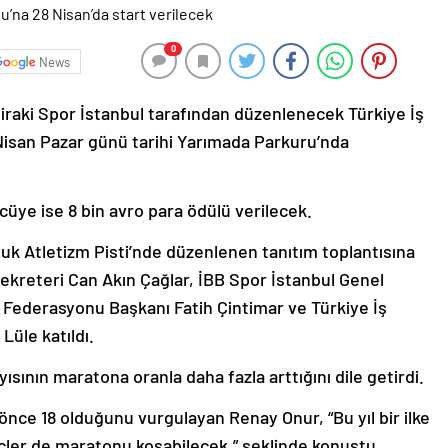
0
News
tiraki Spor İstanbul tarafından düzenlenecek Türkiye İş
 Nisan Pazar günü tarihi Yarımada Parkuru’nda
cüye ise 8 bin avro para ödülü verilecek.
k Atletizm Pisti’nde düzenlenen tanıtım toplantısına
ekreteri Can Akın Çağlar, İBB Spor İstanbul Genel
 Federasyonu Başkanı Fatih Çintimar ve Türkiye İş
üle katıldı.
sının maratona oranla daha fazla arttığını dile getirdi.
 önce 18 olduğunu vurgulayan Renay Onur, “Bu yıl bir ilke
nçler de maratonu koşabilecek.” şeklinde konuştu.