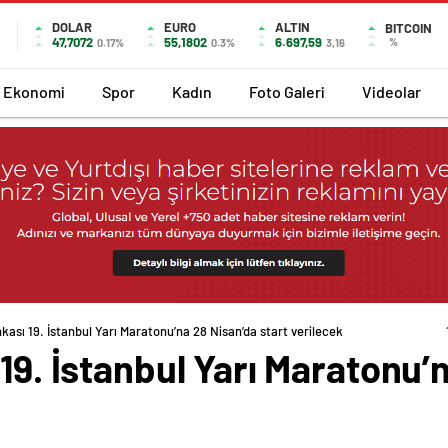
DOLAR
EURO
ALTIN
BITCOIN
47,7072
55,1802
6.697,59
%
0.17%
0.3%
3,16
Ekonomi
Spor
Kadın
Foto Galeri
Videolar
nkası 19. İstanbul Yarı Maratonu’na 28 Nisan’da start verilecek
 19. İstanbul Yarı Maratonu’