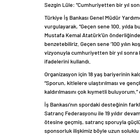
Sezgin Lüle: “Cumhuriyetten bir yıl sonr
Türkiye İş Bankası Genel Müdür Yardımc
vurgulayarak, “Geçen sene 100. yılda bu
Mustafa Kemal Atatürk’ün önderliğinde
benzetebiliriz. Geçen sene ‘100 yılın ko
vizyonuyla cumhuriyetten bir yıl sonra k
ifadelerini kullandı.
Organizasyon için 18 yaş bariyerinin ka
“Sporun, kitlelere ulaştırılması ve gen
kaldırılmasını çok kıymetli buluyorum.” 
İş Bankası’nın spordaki desteğinin farkl
Satranç Federasyonu ile 19 yıldır devam
ötesine geçmiş, satranç sporuyla güç
sponsorluk ilişkimiz böyle uzun solukl