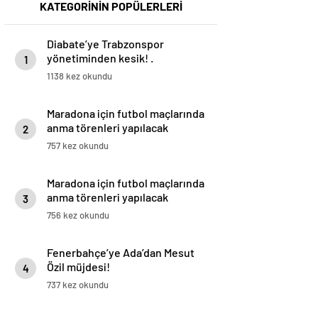
KATEGORİNİN POPÜLERLERİ
Diabate’ye Trabzonspor
yönetiminden kesik! .
1
1138 kez okundu
Maradona için futbol maçlarında
anma törenleri yapılacak
2
757 kez okundu
Maradona için futbol maçlarında
anma törenleri yapılacak
3
756 kez okundu
Fenerbahçe’ye Ada’dan Mesut
Özil müjdesi!
4
737 kez okundu