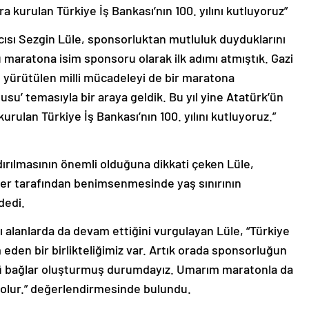
a kurulan Türkiye İş Bankası’nın 100. yılını kutluyoruz”
ısı Sezgin Lüle, sponsorluktan mutluluk duyduklarını
 maratona isim sponsoru olarak ilk adımı atmıştık. Gazi
 yürütülen milli mücadeleyi de bir maratona
şusu’ temasıyla bir araya geldik. Bu yıl yine Atatürk’ün
urulan Türkiye İş Bankası’nın 100. yılını kutluyoruz.”
ldırılmasının önemli olduğuna dikkati çeken Lüle,
çler tarafından benimsenmesinde yaş sınırının
dedi.
ı alanlarda da devam ettiğini vurgulayan Lüle, “Türkiye
 eden bir birlikteliğimiz var. Artık orada sponsorluğun
lü bağlar oluşturmuş durumdayız. Umarım maratonla da
u olur.” değerlendirmesinde bulundu.