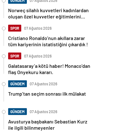
GÜNDEM
07 Ağustos 2026
Norweç silahlı kuvvetleri kadınlardan
oluşan özel kuvvetler eğitimlerini
başlattı.
SPOR
07 Ağustos 2026
Cristiano Ronaldo’nun akıllara zarar
tüm kariyerinin istatistiğini çıkardık !
SPOR
07 Ağustos 2026
Galatasaray’a kötü haber! Monaco’dan
flaş Onyekuru kararı.
GÜNDEM
07 Ağustos 2026
Trump’tan seçim sonrası ilk mülakat
GÜNDEM
07 Ağustos 2026
Avusturya başbakanı Sebastian Kurz
ile ilgili bilinmeyenler