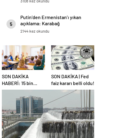
3108 kez okundu
Putin’den Ermenistan’ı yıkan
açıklama: Karabağ
5
Azerbaycan’ın ayrılmaz bir
2144 kez okundu
parçasıdır!
SON DAKİKA
SON DAKİKA | Fed
HABERİ: 15 bin
faiz kararı belli oldu!
sözleşmeli
öğretmen
atamasında sözlü
sınava hak kazanan
adaylar açıklandı