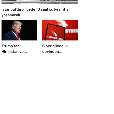
İstanbul’da 3 ilçede 10 saat su kesintisi
yaşanacak
Trump’tan
Siber güvenlik
Hindistan ve
devinden
Pakistan’a
çalışanlarına kötü
‘çatışmaları
haber! Yüzlerce kişi
durdurun’ çağrısı
işten çıkarılacak