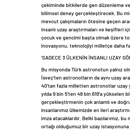
çekiminde bitkilerde gen düzenleme veri
bilimsel deney gerçekleştirecek. Bu mi
mevcut çalışmaların ötesine geçen ar
insanlı uzay araştırmaları ve keşifleri 
çocuk ve gencimi başta olmak üzere topl
inovasyonu, teknolojiyi milletçe daha 
‘SADECE 3 ÜLKENİN İNSANLI UZAY G
Bu misyonda Türk astronotun yalnız olma
İsveç’ten astronotların da aynı uzay ar
40’tan fazla milletten astronotlar uzay yo
yılda 9 bin 5’ten 48 bin 619’a yükselen 
gerçekleştirmenin çok anlamlı ve doğru 
insanlarımız ülkemizde en ileri araştır
imza atacaklardır. Belki bazılarımız, b
ortağı olduğumuz bir uzay istasyonuna y