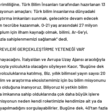
mliliğine, Türk Bilim İnsanları tarafından hazırlanan 13
syonun amaçları; Türk bilim insanlarına dünyadaki
aştırma imkanları sunmak, gelecekte devam edecek
için tecrübe kazanmak, 0-21 yaş arasındaki 27 milyon
um için ilham kaynağı olmak, bilimi, Ar-Ge’yi,
fazla sahiplenmemizi sağlamak” dedi.
ÖREVLERİ GERÇEKLEŞTİRME YETENEĞİ VAR’
yacağını, İtalya’dan ve Avrupa Uzay Ajansı aracılığıyla
acıyla yolculukta olacağını söyleyen Kacır, “Bugüne dek
lculuklarına katılmış. Biz, yıllık bilimsel yayın sayısı 20
bilim ve araştırma ekosistemimiz için bu bilim misyonunu
olduğuna inanıyoruz. Biliyoruz ki yetkin bilim
ma imkanına sahip olduklarında çok daha büyük işlere
u misyonun neden kendi roketimizle kendimize ait ya da
apılmadığını sorgulayabilirler. Bugüne dek, 40’tan fazla