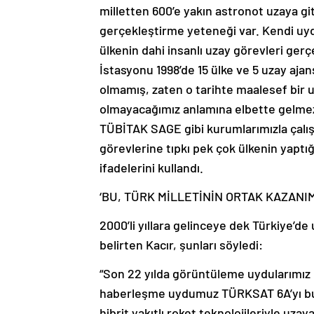
milletten 600’e yakın astronot uzaya gi
gerçekleştirme yeteneği var. Kendi uyd
ülkenin dahi insanlı uzay görevleri ger
İstasyonu 1998’de 15 ülke ve 5 uzay aja
olmamış, zaten o tarihte maalesef bir 
olmayacağımız anlamına elbette gelmez.
TÜBİTAK SAGE gibi kurumlarımızla çalış
görevlerine tıpkı pek çok ülkenin yaptı
ifadelerini kullandı.
‘BU, TÜRK MİLLETİNİN ORTAK KAZANIM
2000’li yıllara gelinceye dek Türkiye’de
belirten Kacır, şunları söyledi:
“Son 22 yılda görüntüleme uydularımız Ra
haberleşme uydumuz TÜRKSAT 6A’yı bu y
hibrit yakıtlı roket teknolojileriyle uzay