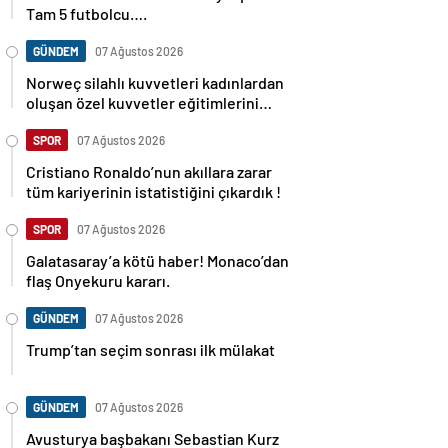
Tam 5 futbolcu….
GÜNDEM
07 Ağustos 2026
Norweç silahlı kuvvetleri kadınlardan
oluşan özel kuvvetler eğitimlerini
başlattı.
SPOR
07 Ağustos 2026
Cristiano Ronaldo’nun akıllara zarar
tüm kariyerinin istatistiğini çıkardık !
SPOR
07 Ağustos 2026
Galatasaray’a kötü haber! Monaco’dan
flaş Onyekuru kararı.
GÜNDEM
07 Ağustos 2026
Trump’tan seçim sonrası ilk mülakat
GÜNDEM
07 Ağustos 2026
Avusturya başbakanı Sebastian Kurz