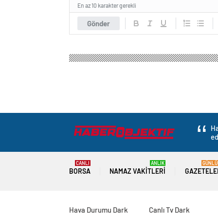
En az 10 karakter gerekli
Gönder
Ha
ed
CANLI
ANLIK
GÜNLÜ
BORSA
NAMAZ VAKITLERI
GAZETELE
Hava Durumu Dark
Canlı Tv Dark