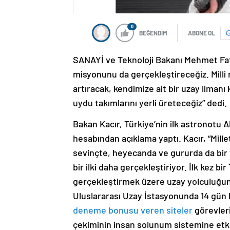
0
BEĞENDİM
ABONE OL
SANAYİ ve Teknoloji Bakanı Mehmet Fatih
misyonunu da gerçekleştireceğiz. Milli 
artıracak, kendimize ait bir uzay lima
uydu takımlarını yerli üreteceğiz” dedi.
Bakan Kacır, Türkiye’nin ilk astronotu 
hesabından açıklama yaptı. Kacır, “Mill
sevinçte, heyecanda ve gururda da bir v
bir ilki daha gerçekleştiriyor. İlk kez 
gerçekleştirmek üzere uzay yolculuğuna
Uluslararası Uzay İstasyonunda 14 gün
deneme bonusu veren siteler
görevleri
çekiminin insan solunum sistemine etkil