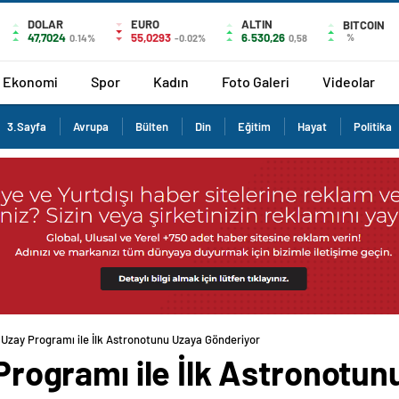
DOLAR
EURO
ALTIN
BITCOIN
47,7024
55,0293
6.530,26
%
0.14%
-0.02%
0,58
Ekonomi
Spor
Kadın
Foto Galeri
Videolar
3.Sayfa
Avrupa
Bülten
Din
Eğitim
Hayat
Politika
li Uzay Programı ile İlk Astronotunu Uzaya Gönderiyor
 Programı ile İlk Astronotu