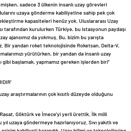
tmişken, sadece 3 ülkenin insanlı uzay görevleri
ularını uzaya gönderme kabiliyetine sahip pek çok
çekleştirme kapasiteleri henüz yok. Uluslararası Uzay
nsı tarafından kurulurken Türkiye, bu istasyonun paydaşı
uzay ajansımız da yokmuş. Bu, bizim bu yarışta
 Bir yandan roket teknolojisinde Roketsan, Delta-V,
malarımızı yürütürken, bir yandan da insanlı uzay
ğı gibi başlamak, yapmamız gereken işlerden biri”
IDIR’
 uzay araştırmalarının çok kısıtlı düzeyde olduğunu
sat, Göktürk ve İmece’yi yerli ürettik. İlk milli
ıl uzaya göndermeye hazırlanıyoruz. Sıvı yakıtlı ve
a erişim kabiliyeti kazandık. Uzay bilimi ve teknolojilerine