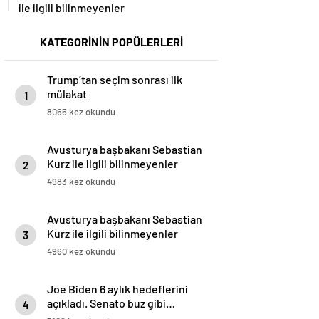
ile ilgili bilinmeyenler
KATEGORİNİN POPÜLERLERİ
Trump’tan seçim sonrası ilk
mülakat
1
8065 kez okundu
Avusturya başbakanı Sebastian
Kurz ile ilgili bilinmeyenler
2
4983 kez okundu
Avusturya başbakanı Sebastian
Kurz ile ilgili bilinmeyenler
3
4960 kez okundu
Joe Biden 6 aylık hedeflerini
açıkladı. Senato buz gibi…
4