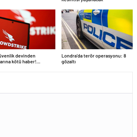
üvenlik devinden
Londra’da terör operasyonu: 8
larına kötü haber!
gözaltı
 kişi işten çıkarılacak