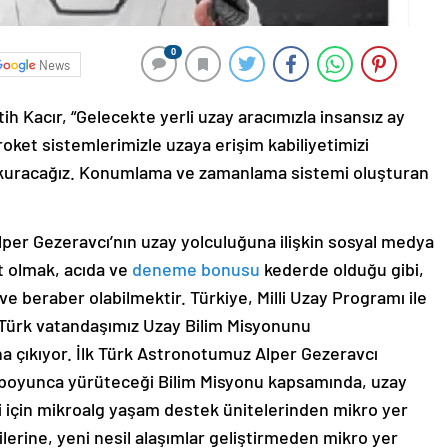
0
News
 Kacır, “Gelecekte yerli uzay aracımızla insansız ay
roket sistemlerimizle uzaya erişim kabiliyetimizi
nı kuracağız. Konumlama ve zamanlama sistemi oluşturan
Alper Gezeravcı’nın uzay yolculuğuna ilişkin sosyal medya
et olmak, acıda ve
deneme bonusu
kederde olduğu gibi,
e beraber olabilmektir. Türkiye, Milli Uzay Programı ile
bir Türk vatandaşımız Uzay Bilim Misyonunu
 çıkıyor. İlk Türk Astronotumuz Alper Gezeravcı
 boyunca yürüteceği Bilim Misyonu kapsamında, uzay
 için mikroalg yaşam destek ünitelerinden mikro yer
erine, yeni nesil alaşımlar geliştirmeden mikro yer