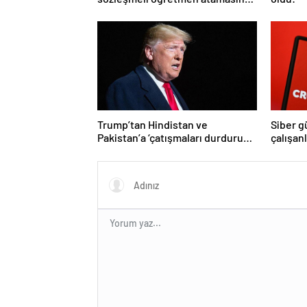
sözlü sınava hak kazanan adaylar
açıklandı
Trump’tan Hindistan ve
Siber g
Pakistan’a ‘çatışmaları durdurun’
çalışan
çağrısı
Yüzlerce