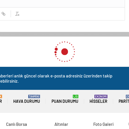
berleri anlık güncel olarak e-posta adresiniz üzerinden takip
ebilirsiniz.
K
TAHMİNİ
LİG
EKONOMİ
E
R
HAVA DURUMU
PUAN DURUMU
HISSELER
PARI
Canlı Borsa
Altınlar
Foto Galeri