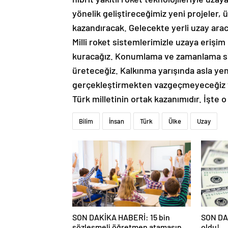
yönelik geliştireceğimiz yeni projeler,
kazandıracak. Gelecekte yerli uzay ara
Milli roket sistemlerimizle uzaya erişim 
kuracağız. Konumlama ve zamanlama si
üreteceğiz. Kalkınma yarışında asla yen
gerçekleştirmekten vazgeçmeyeceğiz ve 
Türk milletinin ortak kazanımıdır. İşte 
Bilim
İnsan
Türk
Ülke
Uzay
SON DAKİKA HABERİ: 15 bin
SON DAK
sözleşmeli öğretmen atamasında
oldu!