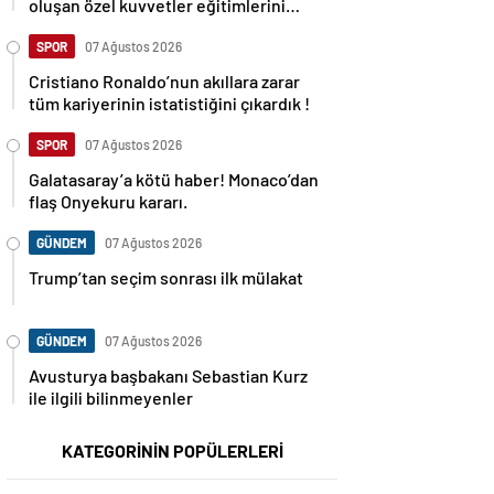
oluşan özel kuvvetler eğitimlerini
başlattı.
SPOR
07 Ağustos 2026
Cristiano Ronaldo’nun akıllara zarar
tüm kariyerinin istatistiğini çıkardık !
SPOR
07 Ağustos 2026
Galatasaray’a kötü haber! Monaco’dan
flaş Onyekuru kararı.
GÜNDEM
07 Ağustos 2026
Trump’tan seçim sonrası ilk mülakat
GÜNDEM
07 Ağustos 2026
Avusturya başbakanı Sebastian Kurz
ile ilgili bilinmeyenler
KATEGORİNİN POPÜLERLERİ