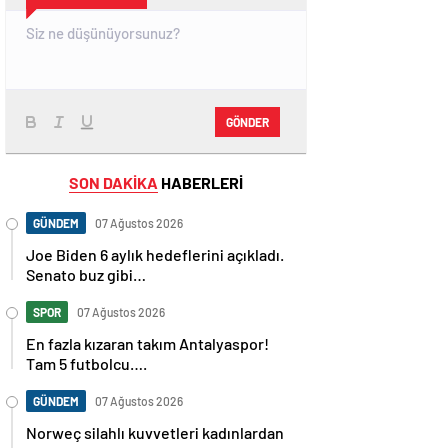
GÖNDER
SON DAKİKA
HABERLERİ
GÜNDEM
07 Ağustos 2026
Joe Biden 6 aylık hedeflerini açıkladı.
Senato buz gibi…
SPOR
07 Ağustos 2026
En fazla kızaran takım Antalyaspor!
Tam 5 futbolcu….
GÜNDEM
07 Ağustos 2026
Norweç silahlı kuvvetleri kadınlardan