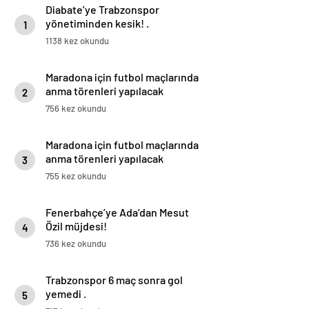
Diabate’ye Trabzonspor
yönetiminden kesik! .
1
1138 kez okundu
Maradona için futbol maçlarında
anma törenleri yapılacak
2
756 kez okundu
Maradona için futbol maçlarında
anma törenleri yapılacak
3
755 kez okundu
Fenerbahçe’ye Ada’dan Mesut
Özil müjdesi!
4
736 kez okundu
Trabzonspor 6 maç sonra gol
yemedi .
5