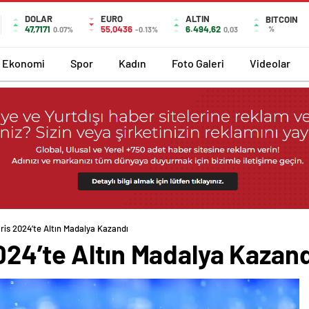
DOLAR
EURO
ALTIN
BITCOIN
47,7171
55,0436
6.494,62
%
0.07%
-0.13%
0,03
Ekonomi
Spor
Kadın
Foto Galeri
Videolar
is 2024’te Altın Madalya Kazandı
024’te Altın Madalya Kazand