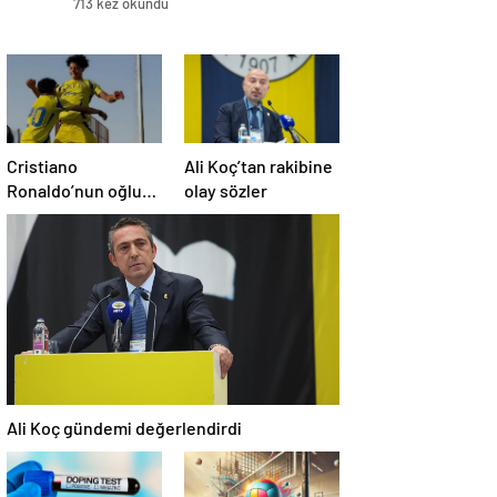
713 kez okundu
Cristiano
Ali Koç’tan rakibine
Ronaldo’nun oğluna
olay sözler
milla davet
Ali Koç gündemi değerlendirdi