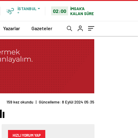
İMSAK'A
İSTANBUL
02:00
KALAN SÜRE
°
Yazarlar
Gazeteler
159 kez okundu
|
Güncelleme: 8 Eylül 2024 05:35
ı
HIZLI YORUM YAP