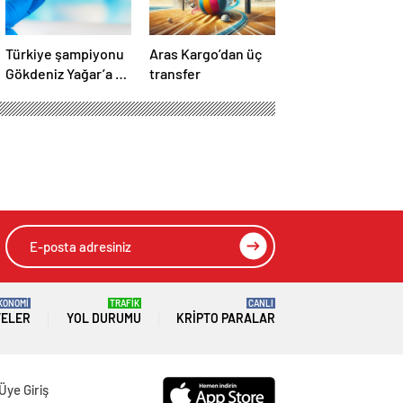
Türkiye şampiyonu
Aras Kargo’dan üç
Gökdeniz Yağar’a 3
transfer
yıl men cezası
KONOMİ
TRAFİK
CANLI
TELER
YOL DURUMU
KRIPTO PARALAR
Üye Giriş