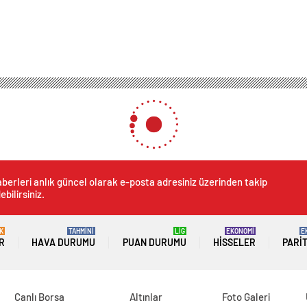
berleri anlık güncel olarak e-posta adresiniz üzerinden takip
ebilirsiniz.
K
TAHMİNİ
LİG
EKONOMİ
E
R
HAVA DURUMU
PUAN DURUMU
HISSELER
PARI
Canlı Borsa
Altınlar
Foto Galeri