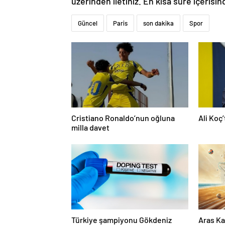
üzerinden iletiniz. En kısa süre içerisin
Güncel
Paris
son dakika
Spor
Cristiano Ronaldo’nun oğluna
Ali Koç
milla davet
Türkiye şampiyonu Gökdeniz
Aras Ka