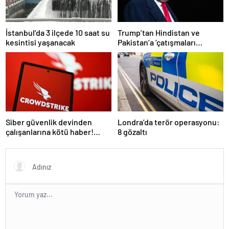
İstanbul’da 3 ilçede 10 saat su
Trump’tan Hindistan ve
kesintisi yaşanacak
Pakistan’a ‘çatışmaları
durdurun’ çağrısı
Siber güvenlik devinden
Londra’da terör operasyonu:
çalışanlarına kötü haber!
8 gözaltı
Yüzlerce kişi işten çıkarılacak