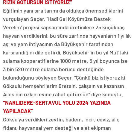
RIZIK GÖTÜRSÜN İSTİYORUZ”
Eğitimin yanı sıra tarımı da oldukça önemsediklerini
vurgulayan Seçer, ‘Hadi Gel Köyümüze Destek
Verelim’ projesi kapsamında üreticilere 25 küçükbaş
hayvan verdiklerini, bu süre zarfında hayvanların 1 yıllık
aşı ve yem ihtiyacının da Büyükşehir tarafından
karşılandığını dile getirdi. Büyükşehir’in bu yıl Mut’taki
sulama kooperatiflerine 1000 metre, 5 yıl boyunca ise
3 bin 520 metre sulama borusu desteğinde
bulunduğunu söyleyen Seçer, “Çünkü biz istiyoruz ki
Göksulu hemşehrilerim üretsin, çalışsın ve kazansın.
Ailesinin rızkını evine rahat götürsün” diye konuştu.
“NARLIDERE-SERTAVUL YOLU 2024 YAZINDA
YAPILACAK”
Göksu’ya verdikleri zeytin, badem, incir, ceviz, alıç
fidanı, hayvansal yem desteği ve alet ekipman