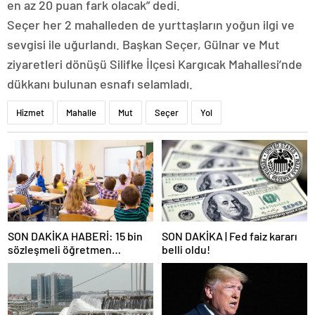
en az 20 puan fark olacak” dedi.
Seçer her 2 mahalleden de yurttaşların yoğun ilgi ve
sevgisi ile uğurlandı. Başkan Seçer, Gülnar ve Mut
ziyaretleri dönüşü Silifke İlçesi Kargıcak Mahallesi’nde
dükkanı bulunan esnafı selamladı.
Hizmet
Mahalle
Mut
Seçer
Yol
SON DAKİKA HABERİ: 15 bin
SON DAKİKA | Fed faiz kararı
sözleşmeli öğretmen
belli oldu!
atamasında sözlü sınava hak
kazanan adaylar açıklandı