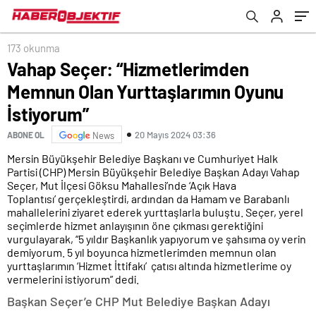
173 okunma
Vahap Seçer: “Hizmetlerimden
Memnun Olan Yurttaşlarımın Oyunu
İstiyorum”
20 Mayıs 2024 03:36
ABONE OL
News
Mersin Büyükşehir Belediye Başkanı ve Cumhuriyet Halk
Partisi (CHP) Mersin Büyükşehir Belediye Başkan Adayı Vahap
Seçer, Mut İlçesi Göksu Mahallesi’nde ‘Açık Hava
Toplantısı’ gerçekleştirdi, ardından da Hamam ve Barabanlı
mahallelerini ziyaret ederek yurttaşlarla buluştu. Seçer, yerel
seçimlerde hizmet anlayışının öne çıkması gerektiğini
vurgulayarak, “5 yıldır Başkanlık yapıyorum ve şahsıma oy verin
demiyorum. 5 yıl boyunca hizmetlerimden memnun olan
yurttaşlarımın ‘Hizmet İttifakı’ çatısı altında hizmetlerime oy
vermelerini istiyorum” dedi.
Başkan Seçer’e CHP Mut Belediye Başkan Adayı