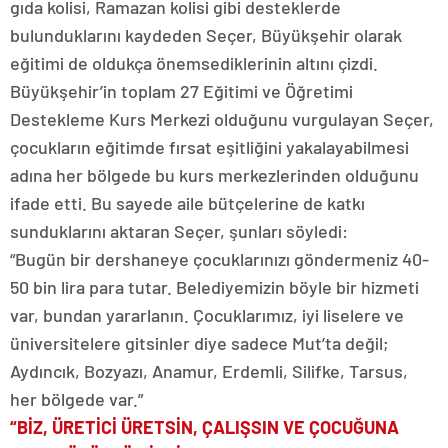
gıda kolisi, Ramazan kolisi gibi desteklerde
bulunduklarını kaydeden Seçer, Büyükşehir olarak
eğitimi de oldukça önemsediklerinin altını çizdi.
Büyükşehir’in toplam 27 Eğitimi ve Öğretimi
Destekleme Kurs Merkezi olduğunu vurgulayan Seçer,
çocukların eğitimde fırsat eşitliğini yakalayabilmesi
adına her bölgede bu kurs merkezlerinden olduğunu
ifade etti. Bu sayede aile bütçelerine de katkı
sunduklarını aktaran Seçer, şunları söyledi:
“Bugün bir dershaneye çocuklarınızı göndermeniz 40-
50 bin lira para tutar. Belediyemizin böyle bir hizmeti
var, bundan yararlanın. Çocuklarımız, iyi liselere ve
üniversitelere gitsinler diye sadece Mut’ta değil;
Aydıncık, Bozyazı, Anamur, Erdemli, Silifke, Tarsus,
her bölgede var.”
“BİZ, ÜRETİCİ ÜRETSİN, ÇALIŞSIN VE ÇOCUĞUNA