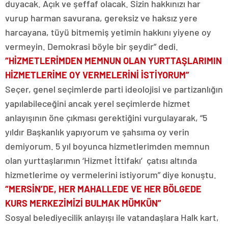
duyacak. Açık ve şeffaf olacak. Sizin hakkınızı har
vurup harman savurana, gereksiz ve haksız yere
harcayana, tüyü bitmemiş yetimin hakkını yiyene oy
vermeyin. Demokrasi böyle bir şeydir” dedi.
“HİZMETLERİMDEN MEMNUN OLAN YURTTAŞLARIMIN
HİZMETLERİME OY VERMELERİNİ İSTİYORUM”
Seçer, genel seçimlerde parti ideolojisi ve partizanlığın
yapılabileceğini ancak yerel seçimlerde hizmet
anlayışının öne çıkması gerektiğini vurgulayarak, “5
yıldır Başkanlık yapıyorum ve şahsıma oy verin
demiyorum. 5 yıl boyunca hizmetlerimden memnun
olan yurttaşlarımın ‘Hizmet İttifakı’ çatısı altında
hizmetlerime oy vermelerini istiyorum” diye konuştu.
“MERSİN’DE, HER MAHALLEDE VE HER BÖLGEDE
KURS MERKEZİMİZİ BULMAK MÜMKÜN”
Sosyal belediyecilik anlayışı ile vatandaşlara Halk kart,