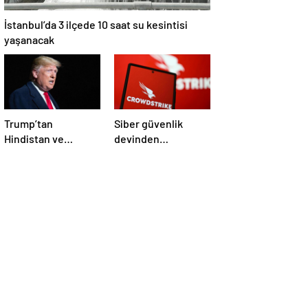
İstanbul’da 3 ilçede 10 saat su kesintisi
yaşanacak
Trump’tan
Siber güvenlik
Hindistan ve
devinden
Pakistan’a
çalışanlarına kötü
‘çatışmaları
haber! Yüzlerce kişi
durdurun’ çağrısı
işten çıkarılacak