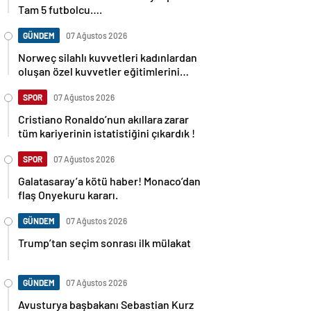
Tam 5 futbolcu….
GÜNDEM
07 Ağustos 2026
Norweç silahlı kuvvetleri kadınlardan
oluşan özel kuvvetler eğitimlerini
başlattı.
SPOR
07 Ağustos 2026
Cristiano Ronaldo’nun akıllara zarar
tüm kariyerinin istatistiğini çıkardık !
SPOR
07 Ağustos 2026
Galatasaray’a kötü haber! Monaco’dan
flaş Onyekuru kararı.
GÜNDEM
07 Ağustos 2026
Trump’tan seçim sonrası ilk mülakat
GÜNDEM
07 Ağustos 2026
Avusturya başbakanı Sebastian Kurz