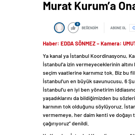
Murat Kurum’a On
0
BEĞENDİM
ABONE OL
Haber: EDDA SÖNMEZ – Kamera: UM
Ya kanal ya İstanbul Koordinasyonu, Ka
İstanbul’a izin vermeyeceklerinin altın
seçim vaatlerine karnımız tok. Biz bu f
İstanbul’un en büyük savunucusu, 6 Şu
İstanbul’u en iyi ben yönetirim iddiası
yaşadıklarını da bildiğimizden bu sözle
karnının tok olduğunu söylüyoruz. İsta
vermemeye, her daim kenti ve doğayı t
çağırıyoruz” denildi.