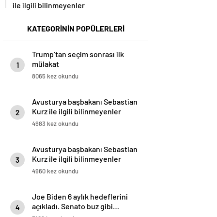
ile ilgili bilinmeyenler
KATEGORİNİN POPÜLERLERİ
Trump’tan seçim sonrası ilk
mülakat
1
8065 kez okundu
Avusturya başbakanı Sebastian
Kurz ile ilgili bilinmeyenler
2
4983 kez okundu
Avusturya başbakanı Sebastian
Kurz ile ilgili bilinmeyenler
3
4960 kez okundu
Joe Biden 6 aylık hedeflerini
açıkladı. Senato buz gibi…
4