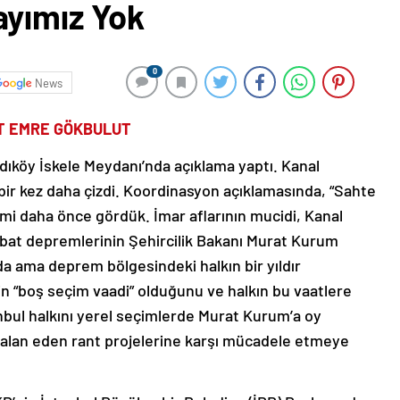
ayımız Yok
0
News
UT EMRE GÖKBULUT
dıköy İskele Meydanı’nda açıklama yaptı. Kanal
ı bir kez daha çizdi. Koordinasyon açıklamasında, “Sahte
ilmi daha önce gördük. İmar aflarının mucidi, Kanal
bat depremlerinin Şehircilik Bakanı Murat Kurum
nda ama deprem bölgesindeki halkın bir yıldır
rin “boş seçim vaadi” olduğunu ve halkın bu vaatlere
nbul halkını yerel seçimlerde Murat Kurum’a oy
alan eden rant projelerine karşı mücadele etmeye