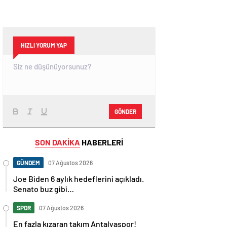
HIZLI YORUM YAP
GÖNDER
SON DAKİKA
HABERLERİ
GÜNDEM
07 Ağustos 2026
Joe Biden 6 aylık hedeflerini açıkladı.
Senato buz gibi…
SPOR
07 Ağustos 2026
En fazla kızaran takım Antalyaspor!