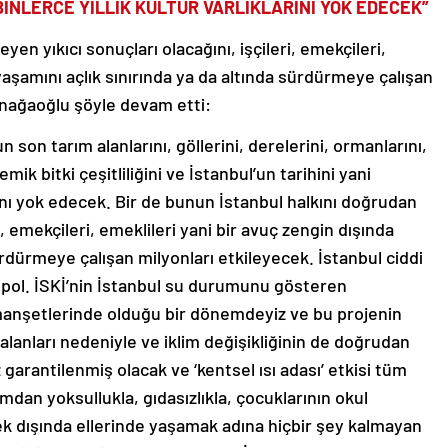
BİNLERCE YILLIK KÜLTÜR VARLIKLARINI YOK EDECEK”
yen yıkıcı sonuçları olacağını, işçileri, emekçileri,
yaşamını açlık sınırında ya da altında sürdürmeye çalışan
anağaoğlu şöyle devam etti:
n son tarım alanlarını, göllerini, derelerini, ormanlarını,
ik bitki çeşitliliğini ve İstanbul’un tarihini yani
arını yok edecek. Bir de bunun İstanbul halkını doğrudan
ri, emekçileri, emeklileri yani bir avuç zengin dışında
ürdürmeye çalışan milyonları etkileyecek. İstanbul ciddi
pol. İSKİ’nin İstanbul su durumunu gösteren
anşetlerinde olduğu bir dönemdeyiz ve bu projenin
 alanları nedeniyle ve iklim değişikliğinin de doğrudan
rantilenmiş olacak ve ‘kentsel ısı adası’ etkisi tüm
mdan yoksullukla, gıdasızlıkla, çocuklarının okul
ek dışında ellerinde yaşamak adına hiçbir şey kalmayan