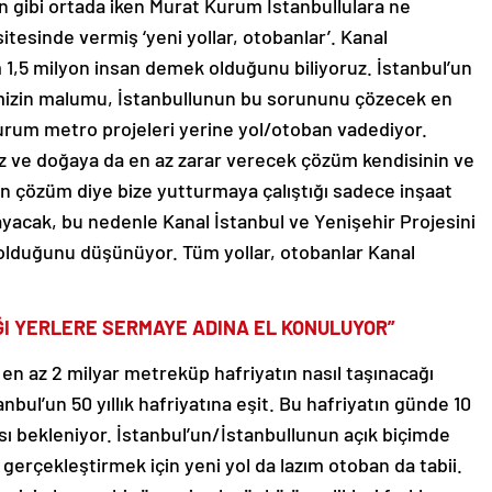
n gibi ortada iken Murat Kurum İstanbullulara ne
itesinde vermiş ‘yeni yollar, otobanlar’. Kanal
m 1,5 milyon insan demek olduğunu biliyoruz. İstanbul’un
imizin malumu, İstanbullunun bu sorununu çözecek en
Kurum metro projeleri yerine yol/otoban vadediyor.
z ve doğaya da en az zarar verecek çözüm kendisinin ve
n çözüm diye bize yutturmaya çalıştığı sadece inşaat
acak, bu nedenle Kanal İstanbul ve Yenişehir Projesini
olduğunu düşünüyor. Tüm yollar, otobanlar Kanal
ĞI YERLERE SERMAYE ADINA EL KONULUYOR”
en az 2 milyar metreküp hafriyatın nasıl taşınacağı
bul’un 50 yıllık hafriyatına eşit. Bu hafriyatın günde 10
sı bekleniyor. İstanbul’un/İstanbullunun açık biçimde
gerçekleştirmek için yeni yol da lazım otoban da tabii.