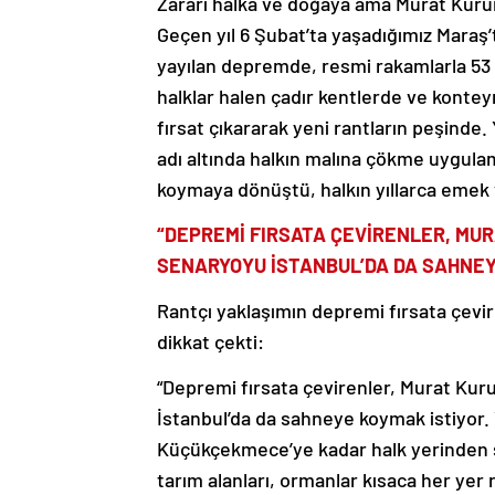
Zararı halka ve doğaya ama Murat Kurum
Geçen yıl 6 Şubat’ta yaşadığımız Maraş
yayılan depremde, resmi rakamlarla 53 bi
halklar halen çadır kentlerde ve kontey
fırsat çıkararak yeni rantların peşinde.
adı altında halkın malına çökme uygula
koymaya dönüştü, halkın yıllarca emek 
“DEPREMİ FIRSATA ÇEVİRENLER, MU
SENARYOYU İSTANBUL’DA DA SAHNEY
Rantçı yaklaşımın depremi fırsata çev
dikkat çekti:
“Depremi fırsata çevirenler, Murat Ku
İstanbul’da da sahneye koymak istiyor.
Küçükçekmece’ye kadar halk yerinden sü
tarım alanları, ormanlar kısaca her yer r