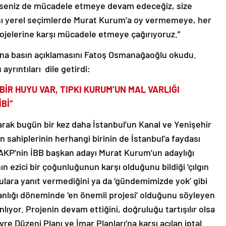
 deseniz de mücadele etmeye devam edeceğiz, size
kını yerel seçimlerde Murat Kurum’a oy vermemeye, her
rojelerine karşı mücadele etmeye çağırıyoruz.”
ına basın açıklamasını Fatoş Osmanağaoğlu okudu.
ayrıntıları dile getirdi:
BİR HUYU VAR, TIPKI KURUM’UN MAL VARLIĞI
Bİ”
arak bugün bir kez daha İstanbul’un Kanal ve Yenişehir
in sahiplerinin herhangi birinin de İstanbul’a faydası
AKP’nin İBB başkan adayı Murat Kurum’un adaylığı
n ezici bir çoğunluğunun karşı olduğunu bildiği ‘çılgın
sorulara yanıt vermediğini ya da ‘gündemimizde yok’ gibi
kanlığı döneminde ‘en önemli projesi’ olduğunu söyleyen
ıyor. Projenin devam ettiğini, doğruluğu tartışılır olsa
e Düzeni Planı ve İmar Planları’na karşı açılan iptal