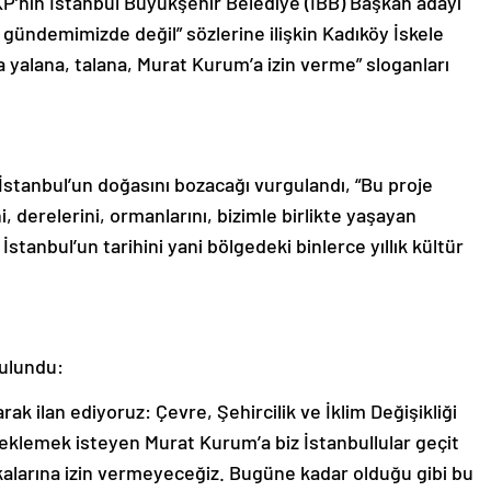
P’nin İstanbul Büyükşehir Belediye (İBB) Başkan adayı
gündemimizde değil” sözlerine ilişkin Kadıköy İskele
a yalana, talana, Murat Kurum’a izin verme” sloganları
 İstanbul’un doğasını bozacağı vurgulandı, “Bu proje
ni, derelerini, ormanlarını, bizimle birlikte yaşayan
 İstanbul’un tarihini yani bölgedeki binlerce yıllık kültür
bulundu:
ak ilan ediyoruz: Çevre, Şehircilik ve İklim Değişikliği
i eklemek isteyen Murat Kurum’a biz İstanbullular geçit
ikalarına izin vermeyeceğiz. Bugüne kadar olduğu gibi bu