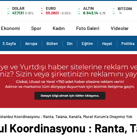
DOLAR
EURO
ALTIN
BITCOIN
47,7131
55,0801
6.543,14
%
0.16%
-0.02%
0,78
Ekonomi
Spor
Kadın
Foto Galeri
Videolar
3.Sayfa
Avrupa
Bülten
Din
Eğitim
Hayat
Politika
İstanbul Koordinasyonu : Ranta, Talana, Kanal’a, Murat Kurum’a Onayımız Yok
ul Koordinasyonu : Ranta, T