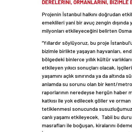
DERELERİNİ, ORMANLARINI, BİZİMLE 
Projenin İstanbul halkını doğrudan etkile
emeklileri yani bir avuç zengin dışında 
milyonları etkileyeceğini belirten Osm
“Yıllardır söylüyoruz, bu proje İstanbul’u
bizimle birlikte yaşayan hayvanları, endem
bölgedeki binlerce yıllık kültür varlıkl
etkileyen yıkıcı sonuçları olacak, işçile
yaşamını açlık sınırında ya da altında s
anlamda su sorunu olan bir kent/metro
raporlarının neredeyse hergün haber m
katkısı ile yok edilecek göller ve orman
tetiklenmesi sonucunda susuzluğumuz ga
canlı yaşamı etkileyecek. Tabii bu duru
masrafları ile boğuşan, kiralarını ödem