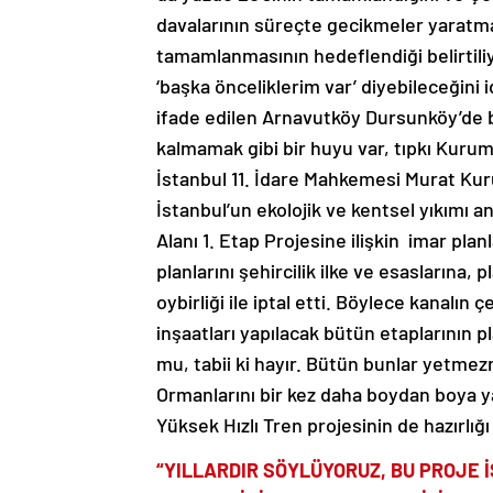
davalarının süreçte gecikmeler yaratm
tamamlanmasının hedeflendiği belirtil
‘başka önceliklerim var’ diyebileceğini id
ifade edilen Arnavutköy Dursunköy’de bi
kalmamak gibi bir huyu var, tıpkı Kurum
İstanbul 11. İdare Mahkemesi Murat Kuru
İstanbul’un ekolojik ve kentsel yıkımı 
Alanı 1. Etap Projesine ilişkin imar planl
planlarını şehircilik ilke ve esaslarına
oybirliği ile iptal etti. Böylece kanalı
inşaatları yapılacak bütün etaplarının pl
mu, tabii ki hayır. Bütün bunlar yetmez
Ormanlarını bir kez daha boydan boya y
Yüksek Hızlı Tren projesinin de hazırlığı
“YILLARDIR SÖYLÜYORUZ, BU PROJE İ