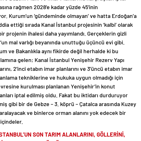
asına rağmen 2028’e kadar yüzde 45’inin
iyor. Kurum’un ‘gündeminde olmayan’ ve hatta Erdoğan’a
dia ettiği sırada Kanal İstanbul projesinin ‘kalbi’ olarak
r projenin ihalesi daha yayımlandı. Gerçeklerin gizli
’un mal varlığı beyanında unuttuğu üçüncü evi gibi.
m ve Bakanlıkla aynı fikirde değil herhalde ki bu
anlamına gelen; Kanal İstanbul Yenişehir Rezerv Yapı
arını, 2’inci etabın imar planlarını ve 3’üncü etabın imar
, planlama tekniklerine ve hukuka uygun olmadığı için
n çevresine kurulması planlanan Yenişehir’in konut
anları iptal edilmiş oldu. Fakat bu iktidarı durduruyor
miş gibi bir de Gebze – 3. köprü – Çatalca arasında Kuzey
aralayacak ve binlerce orman alanını yok edecek bir
 içindeler.
STANBUL’UN SON TARIM ALANLARINI, GÖLLERİNİ,