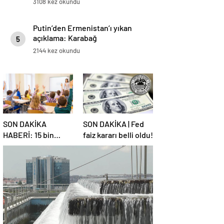
3108 kez okundu
Putin’den Ermenistan’ı yıkan
açıklama: Karabağ
5
Azerbaycan’ın ayrılmaz bir
2144 kez okundu
parçasıdır!
SON DAKİKA
SON DAKİKA | Fed
HABERİ: 15 bin
faiz kararı belli oldu!
sözleşmeli
öğretmen
atamasında sözlü
sınava hak kazanan
adaylar açıklandı