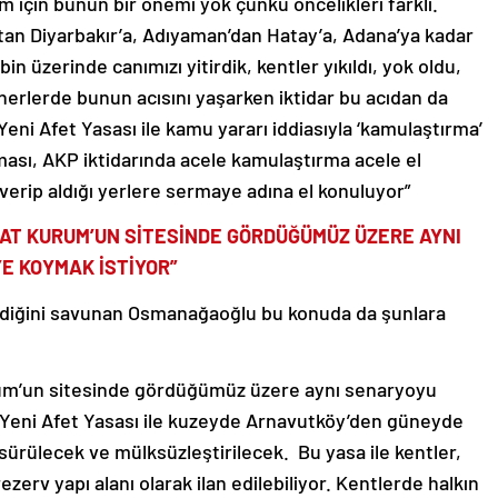
 için bunun bir önemi yok çünkü öncelikleri farklı.
’tan Diyarbakır’a, Adıyaman’dan Hatay’a, Adana’ya kadar
n üzerinde canımızı yitirdik, kentler yıkıldı, yok oldu,
nerlerde bunun acısını yaşarken iktidar bu acıdan da
 Yeni Afet Yasası ile kamu yararı iddiasıyla ‘kamulaştırma’
ması, AKP iktidarında acele kamulaştırma acele el
verip aldığı yerlere sermaye adına el konuluyor”
RAT KURUM’UN SİTESİNDE GÖRDÜĞÜMÜZ ÜZERE AYNI
E KOYMAK İSTİYOR”
irdiğini savunan Osmanağaoğlu bu konuda da şunlara
rum’un sitesinde gördüğümüz üzere aynı senaryoyu
 Yeni Afet Yasası ile kuzeyde Arnavutköy’den güneyde
rülecek ve mülksüzleştirilecek. Bu yasa ile kentler,
ezerv yapı alanı olarak ilan edilebiliyor. Kentlerde halkın