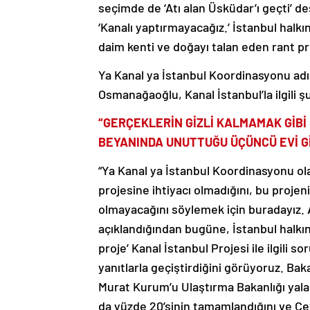
seçimde de ‘Atı alan Üsküdar’ı geçti’
‘Kanalı yaptırmayacağız.’ İstanbul hal
daim kenti ve doğayı talan eden rant p
Ya Kanal ya İstanbul Koordinasyonu ad
Osmanağaoğlu, Kanal İstanbul’la ilgili şu 
“GERÇEKLERİN GİZLİ KALMAMAK GİBİ 
BEYANINDA UNUTTUĞU ÜÇÜNCÜ EVİ Gİ
“Ya Kanal ya İstanbul Koordinasyonu ol
projesine ihtiyacı olmadığını, bu projen
olmayacağını söylemek için buradayız. 
açıklandığından bugüne, İstanbul halkını
proje’ Kanal İstanbul Projesi ile ilgili 
yanıtlarla geçiştirdiğini görüyoruz. Ba
Murat Kurum’u Ulaştırma Bakanlığı yalanl
da yüzde 20’sinin tamamlandığını ve Çevr