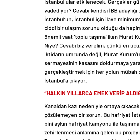
İstanbullular etkilenecek. Gerçekler gü
vadediyor? Cevabı kendisi İBB adaylığı s
İstanbul’un, İstanbul için ilave minimu
ciddi bir ulaşım sorunu olduğu da hep
önemli vaat ‘toplu taşıma’ iken Murat 
Niye? Cevabı biz verelim, çünkü en ucu
iktidarın umrunda değil. Murat Kurum’u
sermayesinin kasasını doldurmaya yaray
gerçekleştirmek için her yolun mübah 
İstanbul’a çıkıyor.
“HALKIN YILLARCA EMEK VERİP ALDI
Kanaldan kazı nedeniyle ortaya çıkacak 
çözülemeyen bir sorun. Bu hafriyat İstan
bini aşkın hafriyat kamyonu ile taşınma
zehirlenmesi anlamına gelen bu projeyi 