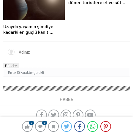
dönen turistlere et ve süt
ürünü yasağı
Uzayda yaşamın şimdiye
kadarki en güçlü kanıtı
bulundu
Gönder
En az 10 karakter gerekli
HABER
0
0
yangın algılama sistemleri
ajax alarm
Kayseri çıkışlı Karadeniz
Turu