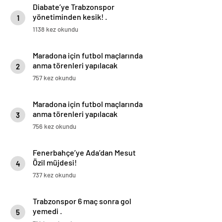
Diabate’ye Trabzonspor
yönetiminden kesik! .
1
1138 kez okundu
Maradona için futbol maçlarında
anma törenleri yapılacak
2
757 kez okundu
Maradona için futbol maçlarında
anma törenleri yapılacak
3
756 kez okundu
Fenerbahçe’ye Ada’dan Mesut
Özil müjdesi!
4
737 kez okundu
Trabzonspor 6 maç sonra gol
yemedi .
5