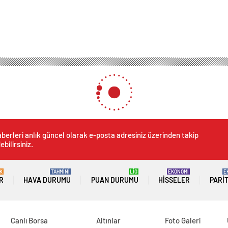
berleri anlık güncel olarak e-posta adresiniz üzerinden takip
ebilirsiniz.
K
TAHMİNİ
LİG
EKONOMİ
E
R
HAVA DURUMU
PUAN DURUMU
HISSELER
PARI
Canlı Borsa
Altınlar
Foto Galeri