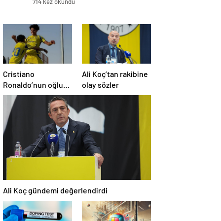
714 kez okundu
Cristiano
Ali Koç’tan rakibine
Ronaldo’nun oğluna
olay sözler
milla davet
Ali Koç gündemi değerlendirdi