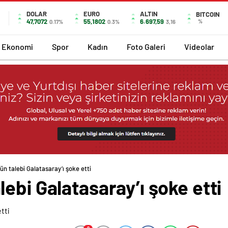
DOLAR
EURO
ALTIN
BITCOIN
47,7072
55,1802
6.697,59
%
0.17%
0.3%
3,16
Ekonomi
Spor
Kadın
Foto Galeri
Videolar
n talebi Galatasaray’ı şoke etti
ebi Galatasaray’ı şoke etti