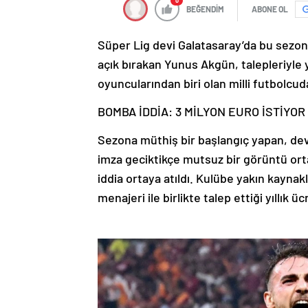
0
BEĞENDİM
ABONE OL
Süper Lig devi Galatasaray’da bu sezon 
açık bırakan Yunus Akgün, talepleriyle y
oyuncularından biri olan milli futbolcuda 
BOMBA İDDİA: 3 MİLYON EURO İSTİYOR
Sezona müthiş bir başlangıç yapan, de
imza geciktikçe mutsuz bir görüntü ort
iddia ortaya atıldı. Kulübe yakın kayna
menajeri ile birlikte talep ettiği yıllık 