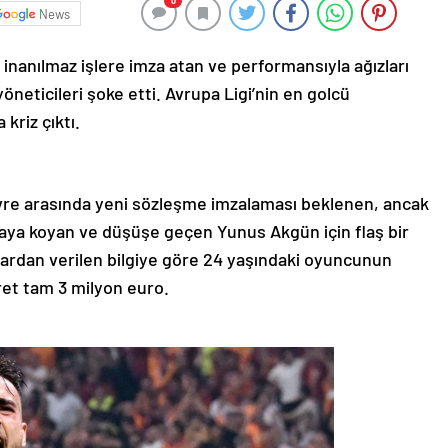
0
News
inanılmaz işlere imza atan ve performansıyla ağızları
öneticileri şoke etti. Avrupa Ligi’nin en golcü
kriz çıktı.
vre arasında yeni sözleşme imzalaması beklenen, ancak
aya koyan ve düşüşe geçen Yunus Akgün için flaş bir
klardan verilen bilgiye göre 24 yaşındaki oyuncunun
ücret tam 3 milyon euro.