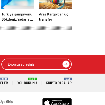
Türkiye şampiyonu
Aras Kargo’dan üç
Gökdeniz Yağar’a 3
transfer
yıl men cezası
KONOMİ
TRAFİK
CANLI
TELER
YOL DURUMU
KRIPTO PARALAR
Üye Giriş