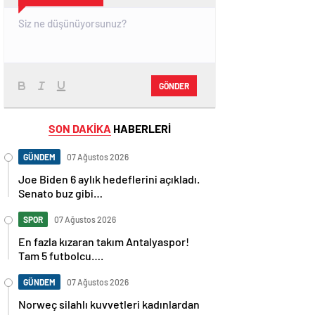
GÖNDER
SON DAKİKA
HABERLERİ
GÜNDEM
07 Ağustos 2026
Joe Biden 6 aylık hedeflerini açıkladı.
Senato buz gibi…
SPOR
07 Ağustos 2026
En fazla kızaran takım Antalyaspor!
Tam 5 futbolcu….
GÜNDEM
07 Ağustos 2026
Norweç silahlı kuvvetleri kadınlardan