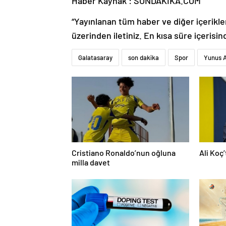
Haber Kaynak : SONDAKIKA.COM
“Yayınlanan tüm haber ve diğer içerikler i
üzerinden iletiniz. En kısa süre içerisin
Galatasaray
son dakika
Spor
Yunus 
Cristiano Ronaldo’nun oğluna
Ali Koç
milla davet