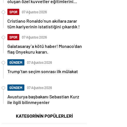
oluşan özel kuvvetler eğitimlerini
başlattı.
SPOR
07 Ağustos 2026
Cristiano Ronaldo’nun akıllara zarar
tüm kariyerinin istatistiğini çıkardık !
SPOR
07 Ağustos 2026
Galatasaray’a kötü haber! Monaco’dan
flaş Onyekuru kararı.
GÜNDEM
07 Ağustos 2026
Trump’tan seçim sonrası ilk mülakat
GÜNDEM
07 Ağustos 2026
Avusturya başbakanı Sebastian Kurz
ile ilgili bilinmeyenler
KATEGORİNİN POPÜLERLERİ