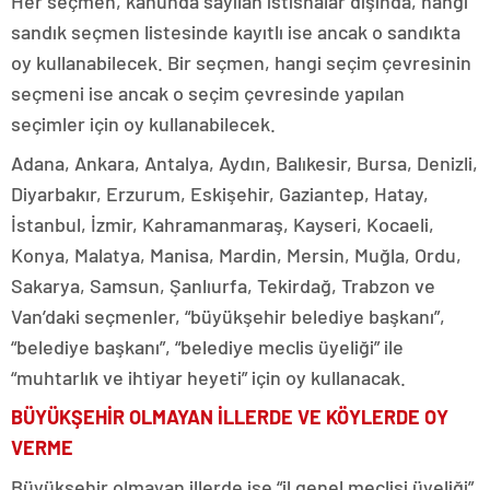
Her seçmen, kanunda sayılan istisnalar dışında, hangi
sandık seçmen listesinde kayıtlı ise ancak o sandıkta
oy kullanabilecek. Bir seçmen, hangi seçim çevresinin
seçmeni ise ancak o seçim çevresinde yapılan
seçimler için oy kullanabilecek.
Adana, Ankara, Antalya, Aydın, Balıkesir, Bursa, Denizli,
Diyarbakır, Erzurum, Eskişehir, Gaziantep, Hatay,
İstanbul, İzmir, Kahramanmaraş, Kayseri, Kocaeli,
Konya, Malatya, Manisa, Mardin, Mersin, Muğla, Ordu,
Sakarya, Samsun, Şanlıurfa, Tekirdağ, Trabzon ve
Van’daki seçmenler, “büyükşehir belediye başkanı”,
“belediye başkanı”, “belediye meclis üyeliği” ile
“muhtarlık ve ihtiyar heyeti” için oy kullanacak.
BÜYÜKŞEHİR OLMAYAN İLLERDE VE KÖYLERDE OY
VERME
Büyükşehir olmayan illerde ise “il genel meclisi üyeliği”,