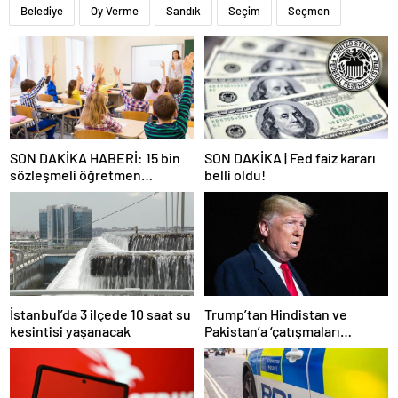
Belediye
Oy Verme
Sandık
Seçim
Seçmen
SON DAKİKA HABERİ: 15 bin
SON DAKİKA | Fed faiz kararı
sözleşmeli öğretmen
belli oldu!
atamasında sözlü sınava hak
kazanan adaylar açıklandı
İstanbul’da 3 ilçede 10 saat su
Trump’tan Hindistan ve
kesintisi yaşanacak
Pakistan’a ‘çatışmaları
durdurun’ çağrısı