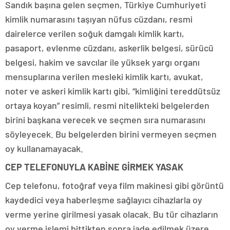
Sandık başına gelen seçmen, Türkiye Cumhuriyeti
kimlik numarasını taşıyan nüfus cüzdanı, resmi
dairelerce verilen soğuk damgalı kimlik kartı,
pasaport, evlenme cüzdanı, askerlik belgesi, sürücü
belgesi, hakim ve savcılar ile yüksek yargı organı
mensuplarına verilen mesleki kimlik kartı, avukat,
noter ve askeri kimlik kartı gibi, “kimliğini tereddütsüz
ortaya koyan” resimli, resmi nitelikteki belgelerden
birini başkana verecek ve seçmen sıra numarasını
söyleyecek. Bu belgelerden birini vermeyen seçmen
oy kullanamayacak.
CEP TELEFONUYLA KABİNE GİRMEK YASAK
Cep telefonu, fotoğraf veya film makinesi gibi görüntü
kaydedici veya haberleşme sağlayıcı cihazlarla oy
verme yerine girilmesi yasak olacak. Bu tür cihazların
oy verme işlemi bittikten sonra iade edilmek üzere