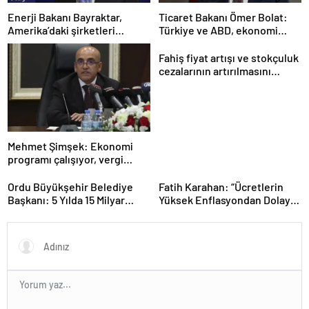
Enerji Bakanı Bayraktar,
Ticaret Bakanı Ömer Bolat:
Amerika’daki şirketleri
Türkiye ve ABD, ekonomi
Türkiye’de yatırım yapmaya
alanında ilişkileri canlandırma
çağırdı
konusunda kararlı
Fahiş fiyat artışı ve stokçuluk
cezalarının artırılmasını
içeren kanun teklifi kabul
edildi
Mehmet Şimşek: Ekonomi
programı çalışıyor, vergi
artırımı yapmayacağız
Ordu Büyükşehir Belediye
Fatih Karahan: “Ücretlerin
Başkanı: 5 Yılda 15 Milyar
Yüksek Enflasyondan Dolayı
TL’lik Yatırım Yaptık
Erimesi Söz Konusu.
Enflasyonu Düşürürsek Kalıcı
Refah Artışı Olacaktır”