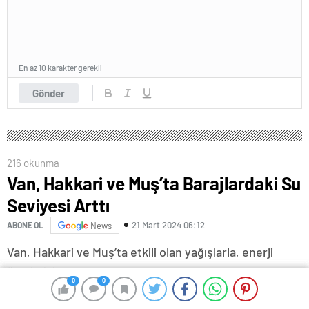
En az 10 karakter gerekli
Gönder
216 okunma
Van, Hakkari ve Muş’ta Barajlardaki Su
Seviyesi Arttı
21 Mart 2024 06:12
ABONE OL
News
Van, Hakkari ve Muş’ta etkili olan yağışlarla, enerji
üretimi, içme ve tarımsal sulamada kullanılan 9 barajın
0
0
0
0
su seviyesinin, geçen yılın aynı dönemine göre arttığı