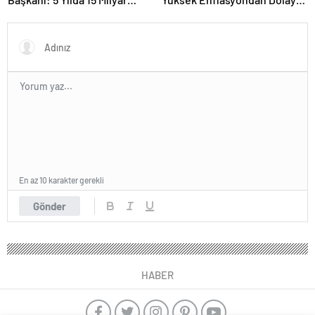
TL’lik Yatırım Yaptık
Erimesi Söz Konusu.
Enflasyonu Düşürürsek Kalıcı
Refah Artışı Olacaktır”
En az 10 karakter gerekli
Gönder
HABER