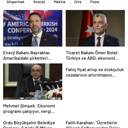
Altıparmak
İhracat
Makine
Orta
Pazar
Enerji Bakanı Bayraktar,
Ticaret Bakanı Ömer Bolat:
Amerika’daki şirketleri
Türkiye ve ABD, ekonomi
Türkiye’de yatırım yapmaya
alanında ilişkileri canlandırma
çağırdı
konusunda kararlı
Fahiş fiyat artışı ve stokçuluk
cezalarının artırılmasını
içeren kanun teklifi kabul
edildi
Mehmet Şimşek: Ekonomi
programı çalışıyor, vergi
artırımı yapmayacağız
Ordu Büyükşehir Belediye
Fatih Karahan: “Ücretlerin
Başkanı: 5 Yılda 15 Milyar
Yüksek Enflasyondan Dolayı