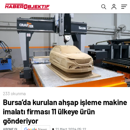
233 okunma
Bursa’da kurulan ahşap işleme makine
imalatı firması 11 ülkeye ürün
gönderiyor
21 Mart 2024 05:12
ABONE OL
News