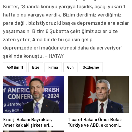
Kurter, “Şuanda konuyu yargıya taşıdık, aşağı yukarı 1
hafta oldu yargıya verdik. Bizim derdimiz verdiğimiz
para değil, biz istiyoruz ki başka depremzedelere acılar
yaşatmasın. Bizim 6 Şubat’ta çektiğimiz acılar bize
zaten yeter. Ama bir de bu şahsın gelip
depremzedeleri mağdur etmesi daha da acı veriyor”
şeklinde konuştu. – HATAY
450 Bin Tl
Bize
Firma
Gün
Sözleşme
Enerji Bakanı Bayraktar,
Ticaret Bakanı Ömer Bolat:
Amerika’daki şirketleri
Türkiye ve ABD, ekonomi
Türkiye’de yatırım yapmaya
alanında ilişkileri canlandırma