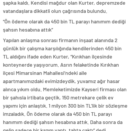
şapka kaldı. Kendisi mağdur olan Kurter, depremzede
vatandaşlara dikkatli olun çağrısında bulundu.
“Ön ödeme olarak da 450 bin TL parayı hanımım dediği
şahsın hesabına attık”
Yapılan anlaşma sonrası firmanın inşaat alanında 2
günlük bir çalışma karşılığında kendilerinden 450 bin
TL aldığını ifade eden Kurter, “Kırıkhan ilçesinde
konteynerde yaşıyorum. Asrın felaketinde Kırıkhan
ilçesi Mimarsinan Mahallesi’ndeki aile
apartmanımızdaki evimizdeydik, yuvamız ağır hasar
alınca yıkım oldu. Memleketimizde Kayseri firması olan
bir şahısla irtibata geçtik, 150 metrekare çelik ev
yapımı için anlaştık. 1 milyon 300 bin TL’lik bir sözleşme
imzaladık. Ön ödeme olarak da 450 bin TL parayı
hanımım dediği şahsın hesabına attık. Daha sonra da
gelip sadece bir kazım yaptı, tahta çaktı” dedi.