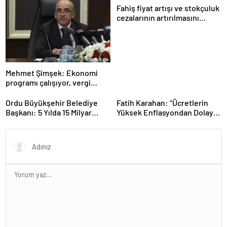
çağırdı
konusunda kararlı
Fahiş fiyat artışı ve stokçuluk
cezalarının artırılmasını
içeren kanun teklifi kabul
edildi
Mehmet Şimşek: Ekonomi
programı çalışıyor, vergi
artırımı yapmayacağız
Ordu Büyükşehir Belediye
Fatih Karahan: “Ücretlerin
Başkanı: 5 Yılda 15 Milyar
Yüksek Enflasyondan Dolayı
TL’lik Yatırım Yaptık
Erimesi Söz Konusu.
Enflasyonu Düşürürsek Kalıcı
Refah Artışı Olacaktır”