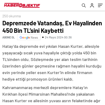
250 okunma
Depremzede Vatandaş, Ev Hayalinden
450 Bin TL’sini Kaybetti
24 Mayıs 2024 00:36
ABONE OL
News
Hatay’da depremde evi yıkılan Hasan Kurter, ailesiyle
yaşayacağı sıcak yuva hayaliyle çıktığı yolda 450 bin
TL’sinden oldu. Sözleşmede yer alan teslim tarihinin
üzerinden günler geçmesine rağmen hayalini kurduğu
evin yerinde yeller esen Kurter’in elinde firmanın
hediye ettiği promosyon ürünleri kaldı.
Kahramanmaraş merkezli depremlere Hatay’ın
Kırıkhan ilçesi Mimarsinan Mahallesi’nde yakalanan
Hasan Kurter ve ailesinin yuvası asrın felaketinde ağır