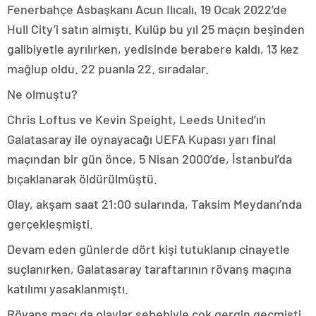
Fenerbahçe Asbaşkanı Acun Ilıcalı, 19 Ocak 2022’de
Hull City’i satın almıştı. Kulüp bu yıl 25 maçın beşinden
galibiyetle ayrılırken, yedisinde berabere kaldı, 13 kez
mağlup oldu. 22 puanla 22. sıradalar.
Ne olmuştu?
Chris Loftus ve Kevin Speight, Leeds United’ın
Galatasaray ile oynayacağı UEFA Kupası yarı final
maçından bir gün önce, 5 Nisan 2000’de, İstanbul’da
bıçaklanarak öldürülmüştü.
Olay, akşam saat 21:00 sularında, Taksim Meydanı’nda
gerçekleşmişti.
Devam eden günlerde dört kişi tutuklanıp cinayetle
suçlanırken, Galatasaray taraftarının rövanş maçına
katılımı yasaklanmıştı.
Rövanş maçı da olaylar sebebiyle çok gergin geçmişti.