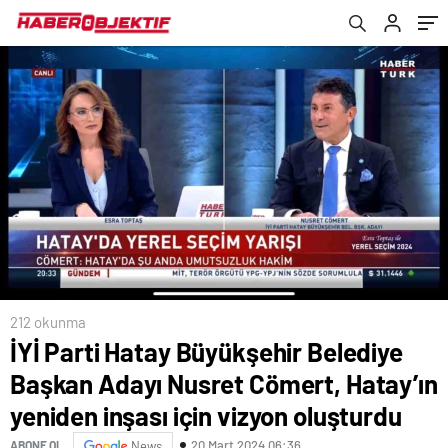
inşası için vizyon oluşturdu
212 okunma
İYİ Parti Hatay Büyükşehir Belediye
Başkan Adayı Nusret Cömert, Hatay’ın
yeniden inşası için vizyon oluşturdu
20 Mart 2024 06:36
ABONE OL
News