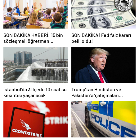
SON DAKİKA HABERİ: 15 bin
SON DAKİKA | Fed faiz kararı
sözleşmeli öğretmen
belli oldu!
atamasında sözlü sınava hak
kazanan adaylar açıklandı
İstanbul’da 3 ilçede 10 saat su
Trump’tan Hindistan ve
kesintisi yaşanacak
Pakistan’a ‘çatışmaları
durdurun’ çağrısı