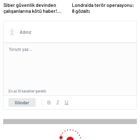
Siber güvenlik devinden
Londra’da terör operasyonu:
çalışanlarına kötü haber!
8 gözaltı
Yüzlerce kişi işten çıkarılacak
En az 10 karakter gerekli
Gönder