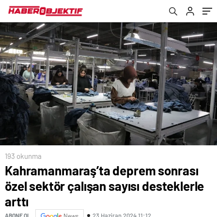
193 okunma
Kahramanmaraş’ta deprem sonrası
özel sektör çalışan sayısı desteklerle
arttı
23 Haziran 2024 11:12
ABONE OL
News