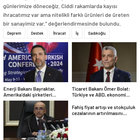
günlerimize döneceğiz. Ciddi rakamlarda kayısı
ihracatımız var ama nitelikli farklı ürünleri de üreten
bir sanayimiz var.” değerlendirmesinde bulundu.
Deprem
Destek
İhracat
İş
Sadıkoğlu
Enerji Bakanı Bayraktar,
Ticaret Bakanı Ömer Bolat:
Amerika’daki şirketleri
Türkiye ve ABD, ekonomi
Türkiye’de yatırım yapmaya
alanında ilişkileri canlandırma
çağırdı
konusunda kararlı
Fahiş fiyat artışı ve stokçuluk
cezalarının artırılmasını
içeren kanun teklifi kabul
edildi