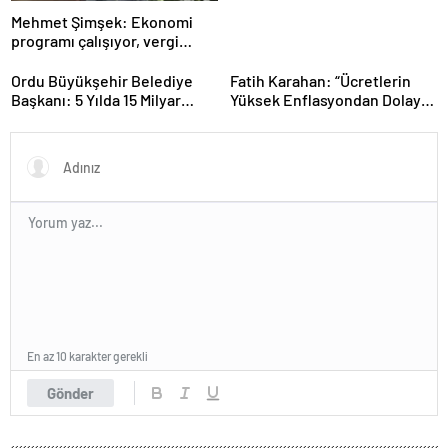
Mehmet Şimşek: Ekonomi
programı çalışıyor, vergi
artırımı yapmayacağız
Ordu Büyükşehir Belediye
Fatih Karahan: “Ücretlerin
Başkanı: 5 Yılda 15 Milyar
Yüksek Enflasyondan Dolayı
TL’lik Yatırım Yaptık
Erimesi Söz Konusu.
Enflasyonu Düşürürsek Kalıcı
Refah Artışı Olacaktır”
En az 10 karakter gerekli
Gönder