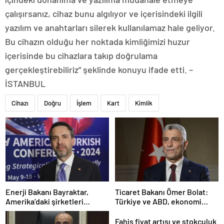
çalışırsanız, cihaz bunu algılıyor ve içerisindeki ilgili
yazılım ve anahtarları silerek kullanılamaz hale geliyor.
Bu cihazın olduğu her noktada kimliğimizi huzur
içerisinde bu cihazlara takıp doğrulama
gerçekleştirebiliriz” şeklinde konuyu ifade etti. –
İSTANBUL
Cihazı
Doğru
İşlem
Kart
Kimlik
Enerji Bakanı Bayraktar,
Ticaret Bakanı Ömer Bolat:
Amerika’daki şirketleri
Türkiye ve ABD, ekonomi
Türkiye’de yatırım yapmaya
alanında ilişkileri canlandırma
çağırdı
konusunda kararlı
Fahiş fiyat artışı ve stokçuluk