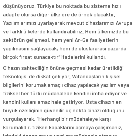
düşünüyoruz. Türkiye bu noktada bu sisteme hızlı
adapte olursa diğer ülkelere de örnek olacaktır.
Yazılımlarımızı uyarlayarak mevcut cihazlarımızı Avrupa
ve farklı ülkelerde kullandırabiliriz. Hem ülkemizde bu
sektörün gelişmesi, hem yeni Ar-Ge faaliyetlerin
yapılmasını sağlayacak, hem de uluslararası pazarda
birçok fırsat sunacaktır” ifadelerini kullandı.
Cihazın sahteciliğin önüne geçmesi kadar üretildiği
teknolojisi de dikkat çekiyor. Vatandaşların kişisel
bilgilerini korumak amaçlı cihaz yapılacak yazılım veya
fiziksel her türlü müdahalede kendini imha ediyor ve
kendini kullanılamaz hale getiriyor. Usta cihazın en
büyük özelliğinin güvenilir uç nokta cihazı olduğunu
vurgulayarak, “Herhangi bir müdahaleye karşı
korumalıdır, fiziken kapaklarını açmaya çalışırsanız,
içindeki donanıma ve yazılıma müdahale etmeye