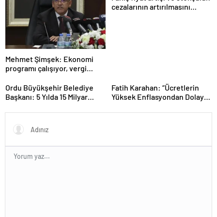
cezalarının artırılmasını
içeren kanun teklifi kabul
edildi
Mehmet Şimşek: Ekonomi
programı çalışıyor, vergi
artırımı yapmayacağız
Ordu Büyükşehir Belediye
Fatih Karahan: “Ücretlerin
Başkanı: 5 Yılda 15 Milyar
Yüksek Enflasyondan Dolayı
TL’lik Yatırım Yaptık
Erimesi Söz Konusu.
Enflasyonu Düşürürsek Kalıcı
Refah Artışı Olacaktır”