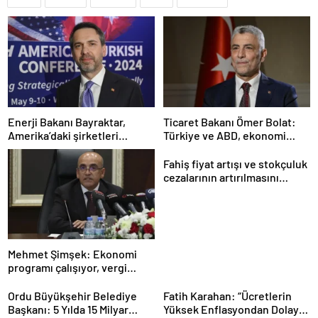
Enerji Bakanı Bayraktar,
Ticaret Bakanı Ömer Bolat:
Amerika’daki şirketleri
Türkiye ve ABD, ekonomi
Türkiye’de yatırım yapmaya
alanında ilişkileri canlandırma
çağırdı
konusunda kararlı
Fahiş fiyat artışı ve stokçuluk
cezalarının artırılmasını
içeren kanun teklifi kabul
edildi
Mehmet Şimşek: Ekonomi
programı çalışıyor, vergi
artırımı yapmayacağız
Ordu Büyükşehir Belediye
Fatih Karahan: “Ücretlerin
Başkanı: 5 Yılda 15 Milyar
Yüksek Enflasyondan Dolayı