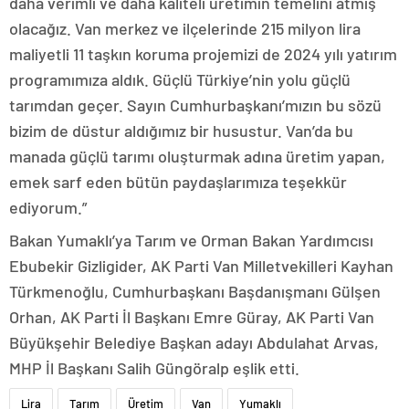
daha verimli ve daha kaliteli üretimin temelini atmış
olacağız. Van merkez ve ilçelerinde 215 milyon lira
maliyetli 11 taşkın koruma projemizi de 2024 yılı yatırım
programımıza aldık. Güçlü Türkiye’nin yolu güçlü
tarımdan geçer. Sayın Cumhurbaşkanı’mızın bu sözü
bizim de düstur aldığımız bir husustur. Van’da bu
manada güçlü tarımı oluşturmak adına üretim yapan,
emek sarf eden bütün paydaşlarımıza teşekkür
ediyorum.”
Bakan Yumaklı’ya Tarım ve Orman Bakan Yardımcısı
Ebubekir Gizligider, AK Parti Van Milletvekilleri Kayhan
Türkmenoğlu, Cumhurbaşkanı Başdanışmanı Gülşen
Orhan, AK Parti İl Başkanı Emre Güray, AK Parti Van
Büyükşehir Belediye Başkan adayı Abdulahat Arvas,
MHP İl Başkanı Salih Güngöralp eşlik etti.
Lira
Tarım
Üretim
Van
Yumaklı