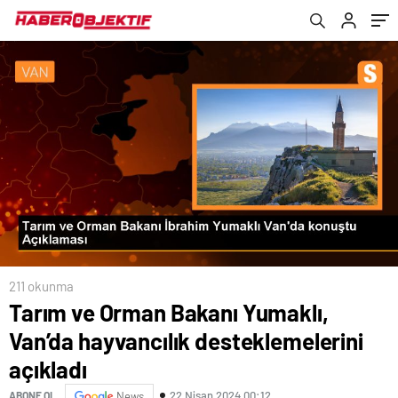
211 okunma
Tarım ve Orman Bakanı Yumaklı,
Van’da hayvancılık desteklemelerini
açıkladı
22 Nisan 2024 00:12
ABONE OL
News