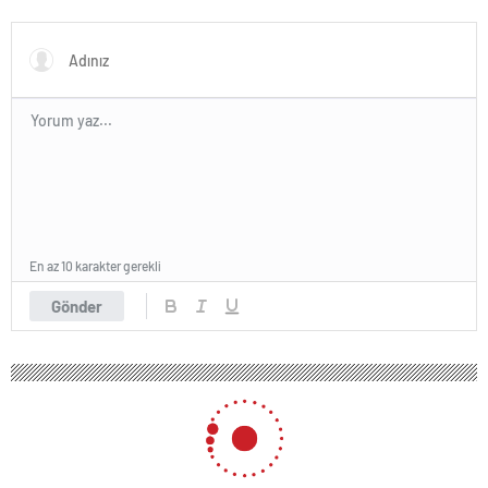
TL’lik Yatırım Yaptık
Erimesi Söz Konusu.
Enflasyonu Düşürürsek Kalıcı
Refah Artışı Olacaktır”
En az 10 karakter gerekli
Gönder