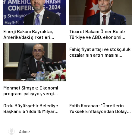
Enerji Bakanı Bayraktar,
Ticaret Bakanı Ömer Bolat:
Amerika’daki şirketleri
Türkiye ve ABD, ekonomi
Türkiye’de yatırım yapmaya
alanında ilişkileri canlandırma
çağırdı
konusunda kararlı
Fahiş fiyat artışı ve stokçuluk
cezalarının artırılmasını
içeren kanun teklifi kabul
edildi
Mehmet Şimşek: Ekonomi
programı çalışıyor, vergi
artırımı yapmayacağız
Ordu Büyükşehir Belediye
Fatih Karahan: “Ücretlerin
Başkanı: 5 Yılda 15 Milyar
Yüksek Enflasyondan Dolayı
TL’lik Yatırım Yaptık
Erimesi Söz Konusu.
Enflasyonu Düşürürsek Kalıcı
Refah Artışı Olacaktır”