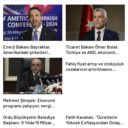
Enerji Bakanı Bayraktar,
Ticaret Bakanı Ömer Bolat:
Amerika’daki şirketleri
Türkiye ve ABD, ekonomi
Türkiye’de yatırım yapmaya
alanında ilişkileri canlandırma
çağırdı
konusunda kararlı
Fahiş fiyat artışı ve stokçuluk
cezalarının artırılmasını
içeren kanun teklifi kabul
edildi
Mehmet Şimşek: Ekonomi
programı çalışıyor, vergi
artırımı yapmayacağız
Ordu Büyükşehir Belediye
Fatih Karahan: “Ücretlerin
Başkanı: 5 Yılda 15 Milyar
Yüksek Enflasyondan Dolayı
TL’lik Yatırım Yaptık
Erimesi Söz Konusu.