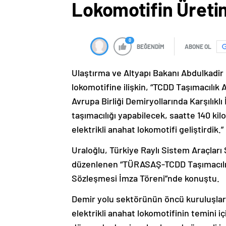
Lokomotifin Üreti
0
BEĞENDİM
ABONE OL
Ulaştırma ve Altyapı Bakanı Abdulkadir U
lokomotifine ilişkin, “TCDD Taşımacılık 
Avrupa Birliği Demiryollarında Karşılıklı İ
taşımacılığı yapabilecek, saatte 140 ki
elektrikli anahat lokomotifi geliştirdik.”
Uraloğlu, Türkiye Raylı Sistem Araçla
düzenlenen “TÜRASAŞ-TCDD Taşımacılık 
Sözleşmesi İmza Töreni”nde konuştu.
Demir yolu sektörünün öncü kuruluşlar
elektrikli anahat lokomotifinin temini iç