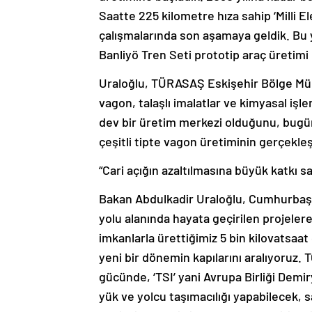
Saatte 225 kilometre hıza sahip ‘Milli El
çalışmalarında son aşamaya geldik. Bu y
Banliyö Tren Seti prototip araç üretimi
Uraloğlu, TÜRASAŞ Eskişehir Bölge Müdü
vagon, talaşlı imalatlar ve kimyasal işl
dev bir üretim merkezi olduğunu, bugüne
çeşitli tipte vagon üretiminin gerçekleşti
“Cari açığın azaltılmasına büyük katkı sa
Bakan Abdulkadir Uraloğlu, Cumhurbaşka
yolu alanında hayata geçirilen projelere
imkanlarla ürettiğimiz 5 bin kilovatsaat 
yeni bir dönemin kapılarını aralıyoruz.
gücünde, ‘TSI’ yani Avrupa Birliği Demiryol
yük ve yolcu taşımacılığı yapabilecek,