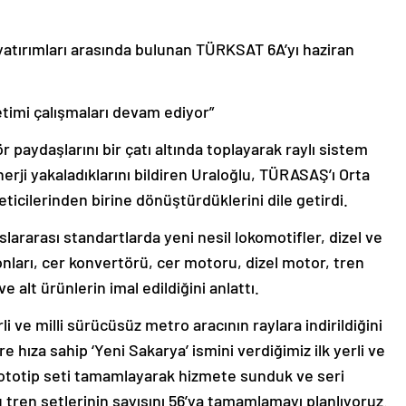
 yatırımları arasında bulunan TÜRKSAT 6A’yı haziran
retimi çalışmaları devam ediyor”
 paydaşlarını bir çatı altında toplayarak raylı sistem
erji yakaladıklarını bildiren Uraloğlu, TÜRASAŞ’ı Orta
ticilerinden birine dönüştürdüklerini dile getirdi.
slararası standartlarda yeni nesil lokomotifler, dizel ve
gonları, cer konvertörü, cer motoru, dizel motor, tren
e alt ürünlerin imal edildiğini anlattı.
li ve milli sürücüsüz metro aracının raylara indirildiğini
e hıza sahip ‘Yeni Sakarya’ ismini verdiğimiz ilk yerli ve
 prototip seti tamamlayarak hizmete sunduk ve seri
 tren setlerinin sayısını 56’ya tamamlamayı planlıyoruz.