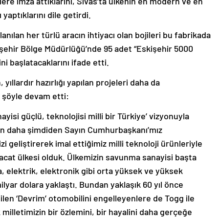
re imza attıklarını, Sivas’ta ülkenin en modern ve en
 yaptıklarını dile getirdi.
anılan her türlü aracın ihtiyacı olan bojileri bu fabrikada
şehir Bölge Müdürlüğü’nde 95 adet “Eskişehir 5000
i başlatacaklarını ifade etti.
 yıllardır hazırlığı yapılan projeleri daha da
, şöyle devam etti:
ayisi güçlü, teknolojisi milli bir Türkiye’ vizyonuyla
en daha şimdiden Sayın Cumhurbaşkanı’mız
zi geliştirerek imal ettiğimiz milli teknoloji ürünleriyle
racat ülkesi olduk. Ülkemizin savunma sanayisi başta
 elektrik, elektronik gibi orta yüksek ve yüksek
milyar dolara yaklaştı. Bundan yaklaşık 60 yıl önce
len ‘Devrim’ otomobilini engelleyenlere de Togg ile
milletimizin bir özlemini, bir hayalini daha gerçeğe