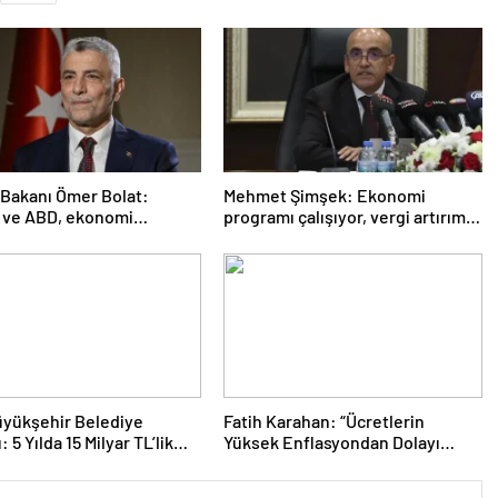
 Bakanı Ömer Bolat:
Mehmet Şimşek: Ekonomi
 ve ABD, ekonomi
programı çalışıyor, vergi artırımı
a ilişkileri canlandırma
yapmayacağız
da kararlı
üyükşehir Belediye
Fatih Karahan: “Ücretlerin
 5 Yılda 15 Milyar TL’lik
Yüksek Enflasyondan Dolayı
 Yaptık
Erimesi Söz Konusu. Enflasyonu
Düşürürsek Kalıcı Refah Artışı