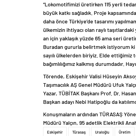
“Lokomotifimizi üretirken 115 yerli teda
büyük katkı sağladık. Proje kapsamında 
daha önce Türkiye’de tasarımı yapılmamı
ülkemizin ihtiyacı olan raylı taşıtlardaki 
an için yaklaşık yüzde 65 ama seri üret
Buradan gururla belirtmek istiyorum ki
sayılı ülkelerden biriyiz. Elde ettiğimiz
bağımlılığımız kalkmış durumdadır. Hayır
Törende, Eskişehir Valisi Hüseyin Aksoy
Taşımacılık AŞ Genel Müdürü Ufuk Yal
Yazar, TÜBİTAK Başkanı Prof. Dr. Hasan
Başkan adayı Nebi Hatipoğlu da katılımcı
Konuşmaların ardından TÜRASAŞ Yöneti
Müdürü Yalçın, 95 adetlik Elektrikli An
Eskişehir
Türasaş
Uraloğlu
Üretim