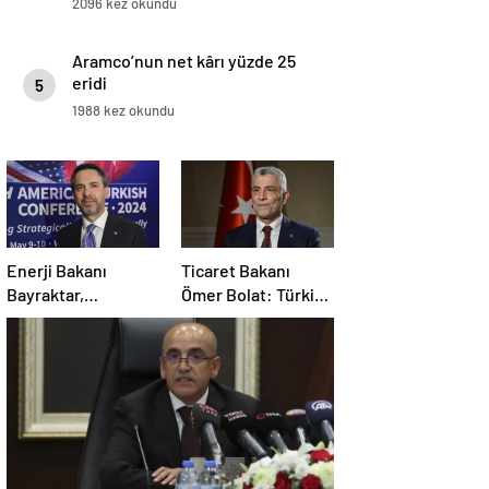
2096 kez okundu
Aramco’nun net kârı yüzde 25
eridi
5
1988 kez okundu
Enerji Bakanı
Ticaret Bakanı
Bayraktar,
Ömer Bolat: Türkiye
Amerika’daki
ve ABD, ekonomi
şirketleri Türkiye’de
alanında ilişkileri
yatırım yapmaya
canlandırma
çağırdı
konusunda kararlı