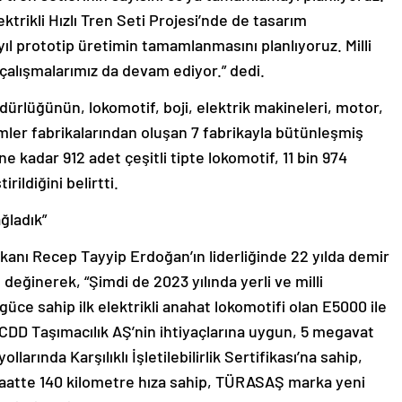
ektrikli Hızlı Tren Seti Projesi’nde de tasarım
ıl prototip üretimin tamamlanmasını planlıyoruz. Milli
 çalışmalarımız da devam ediyor.” dedi.
rlüğünün, lokomotif, boji, elektrik makineleri, motor,
emler fabrikalarından oluşan 7 fabrikayla bütünleşmiş
 kadar 912 adet çeşitli tipte lokomotif, 11 bin 974
rildiğini belirtti.
ğladık”
nı Recep Tayyip Erdoğan’ın liderliğinde 22 yılda demir
 değinerek, “Şimdi de 2023 yılında yerli ve milli
güce sahip ilk elektrikli anahat lokomotifi olan E5000 ile
 TCDD Taşımacılık AŞ’nin ihtiyaçlarına uygun, 5 megavat
larında Karşılıklı İşletilebilirlik Sertifikası’na sahip,
 saatte 140 kilometre hıza sahip, TÜRASAŞ marka yeni