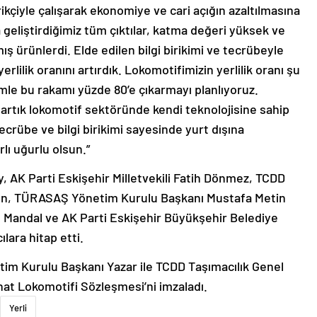
rikçiyle çalışarak ekonomiye ve cari açığın azaltılmasına
geliştirdiğimiz tüm çıktılar, katma değeri yüksek ve
ş ürünlerdi. Elde edilen bilgi birikimi ve tecrübeyle
yerlilik oranını artırdık. Lokomotifimizin yerlilik oranı şu
imle bu rakamı yüzde 80’e çıkarmayı planlıyoruz.
 artık lokomotif sektöründe kendi teknolojisine sahip
 tecrübe ve bilgi birikimi sayesinde yurt dışına
lı uğurlu olsun.”
, AK Parti Eskişehir Milletvekili Fatih Dönmez, TCDD
çın, TÜRASAŞ Yönetim Kurulu Başkanı Mustafa Metin
 Mandal ve AK Parti Eskişehir Büyükşehir Belediye
lara hitap etti.
m Kurulu Başkanı Yazar ile TCDD Taşımacılık Genel
ahat Lokomotifi Sözleşmesi’ni imzaladı.
Yerli