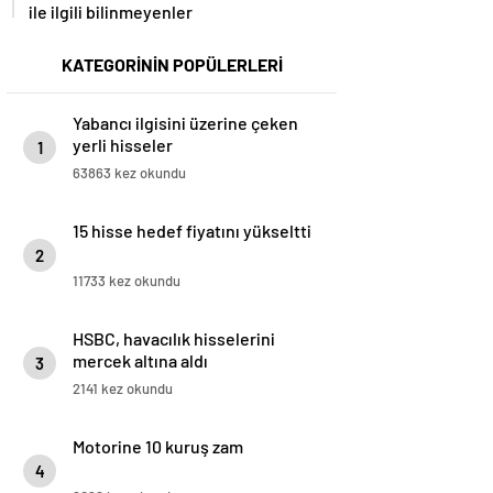
ile ilgili bilinmeyenler
KATEGORİNİN POPÜLERLERİ
Yabancı ilgisini üzerine çeken
yerli hisseler
1
63863 kez okundu
15 hisse hedef fiyatını yükseltti
2
11733 kez okundu
HSBC, havacılık hisselerini
mercek altına aldı
3
2141 kez okundu
Motorine 10 kuruş zam
4