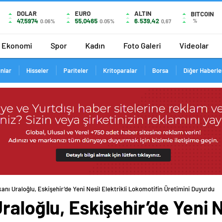
DOLAR
EURO
ALTIN
BITCOIN
47,5974
55,0465
6.539,42
%
0.06%
0.05%
0,67
Ekonomi
Spor
Kadın
Foto Galeri
Videolar
ınlar
Hisseler
Pariteler
Kritoparalar
Borsa
Diğer Haberle
anı Uraloğlu, Eskişehir’de Yeni Nesil Elektrikli Lokomotifin Üretimini Duyurdu
aloğlu, Eskişehir’de Yeni Ne