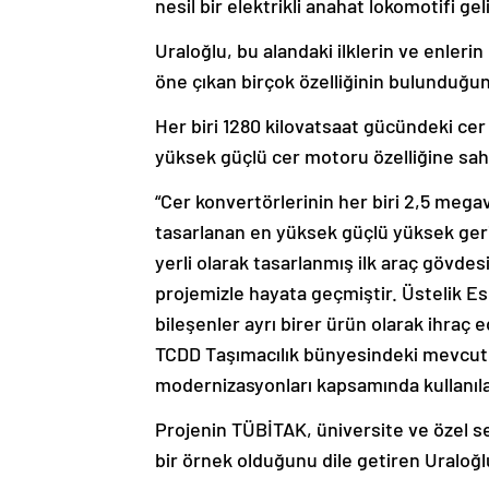
nesil bir elektrikli anahat lokomotifi gel
Uraloğlu, bu alandaki ilklerin ve enleri
öne çıkan birçok özelliğinin bulunduğun
Her biri 1280 kilovatsaat gücündeki ce
yüksek güçlü cer motoru özelliğine sah
“Cer konvertörlerinin her biri 2,5 mega
tasarlanan en yüksek güçlü yüksek geri
yerli olarak tasarlanmış ilk araç gövdesi
projemizle hayata geçmiştir. Üstelik Es
bileşenler ayrı birer ürün olarak ihraç ed
TCDD Taşımacılık bünyesindeki mevcut
modernizasyonları kapsamında kullanılab
Projenin TÜBİTAK, üniversite ve özel se
bir örnek olduğunu dile getiren Uraloğlu