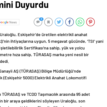
mini Duyurdu
0
News
raloğlu, Eskişehir’de üretilen elektrikli anahat
AŞ’nin ihtiyaçlarına uygun, 5 megavat gücünde, ‘TSI’ yani
şletilebilirlik Sertifikası’na sahip, yük ve yolcu
lometre hıza sahip, TÜRASAŞ marka yeni nesil bir
 dedi.
rı Sanayii AŞ (TÜRASAŞ) Bölge Müdürlüğü’nde
(Eskişehir 5000) Elektrikli Anahat Lokomotifi
ı TÜRASAŞ ve TCDD Taşımacılık arasında 95 adet
in bir araya geldiklerini söyleyen Uraloğlu, son