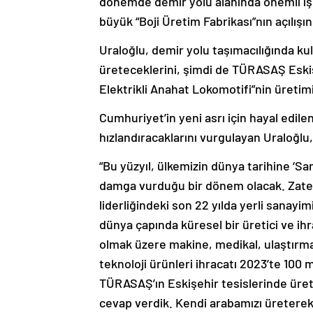
dönemde demir yolu alanında önemli işle
büyük “Boji Üretim Fabrikası”nın açılışını
Uraloğlu, demir yolu taşımacılığında kull
üreteceklerini, şimdi de TÜRASAŞ Eski
Elektrikli Anahat Lokomotifi”nin üretimin
Cumhuriyet’in yeni asrı için hayal edilen,
hızlandıracaklarını vurgulayan Uraloğlu
“Bu yüzyıl, ülkemizin dünya tarihine ‘San
damga vurduğu bir dönem olacak. Zat
liderliğindeki son 22 yılda yerli sanayimi
dünya çapında küresel bir üretici ve ih
olmak üzere makine, medikal, ulaştırma,
teknoloji ürünleri ihracatı 2023’te 100 
TÜRASAŞ’ın Eskişehir tesislerinde üreti
cevap verdik. Kendi arabamızı üreterek 