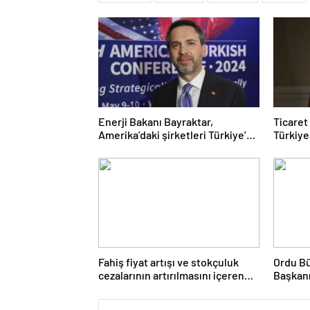
Enerji Bakanı Bayraktar,
Ticaret
Amerika’daki şirketleri Türkiye’de
Türkiye
yatırım yapmaya çağırdı
alanınd
konusun
Fahiş fiyat artışı ve stokçuluk
Ordu B
cezalarının artırılmasını içeren
Başkanı:
kanun teklifi kabul edildi
Yatırım