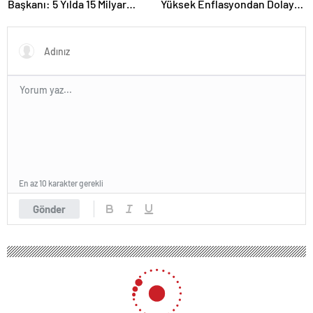
Başkanı: 5 Yılda 15 Milyar
Yüksek Enflasyondan Dolayı
TL’lik Yatırım Yaptık
Erimesi Söz Konusu.
Enflasyonu Düşürürsek Kalıcı
Refah Artışı Olacaktır”
En az 10 karakter gerekli
Gönder