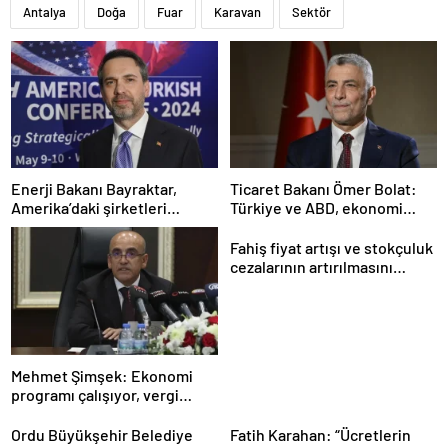
Antalya
Doğa
Fuar
Karavan
Sektör
Enerji Bakanı Bayraktar,
Ticaret Bakanı Ömer Bolat:
Amerika’daki şirketleri
Türkiye ve ABD, ekonomi
Türkiye’de yatırım yapmaya
alanında ilişkileri canlandırma
çağırdı
konusunda kararlı
Fahiş fiyat artışı ve stokçuluk
cezalarının artırılmasını
içeren kanun teklifi kabul
edildi
Mehmet Şimşek: Ekonomi
programı çalışıyor, vergi
artırımı yapmayacağız
Ordu Büyükşehir Belediye
Fatih Karahan: “Ücretlerin